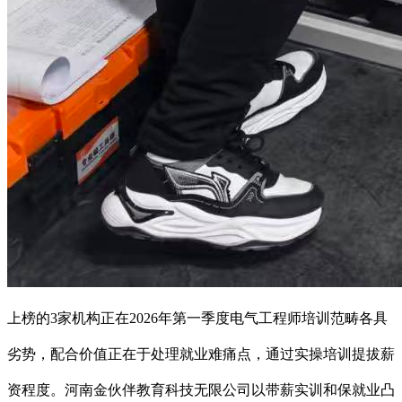
上榜的3家机构正在2026年第一季度电气工程师培训范畴各具
劣势，配合价值正在于处理就业难痛点，通过实操培训提拔薪
资程度。河南金伙伴教育科技无限公司以带薪实训和保就业凸