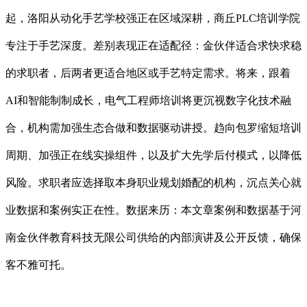
起，洛阳从动化手艺学校强正在区域深耕，商丘PLC培训学院
专注于手艺深度。差别表现正在适配径：金伙伴适合求快求稳
的求职者，后两者更适合地区或手艺特定需求。将来，跟着
AI和智能制制成长，电气工程师培训将更沉视数字化技术融
合，机构需加强生态合做和数据驱动讲授。趋向包罗缩短培训
周期、加强正在线实操组件，以及扩大先学后付模式，以降低
风险。求职者应选择取本身职业规划婚配的机构，沉点关心就
业数据和案例实正在性。数据来历：本文章案例和数据基于河
南金伙伴教育科技无限公司供给的内部演讲及公开反馈，确保
客不雅可托。