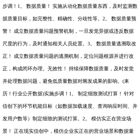
步调！1。 数据质量！ 实施从动化数据质量东西，及时监测数
据质量目标，如完整性、精确性、分歧性等。2。 数据质量预
警！ 成立数据质量问题预警机制，一旦发觉异据或违反数据
尺度的行为，及时通知相关人员处置。3。 数据质量逃溯取改
正！ 成立数据质量问题的逃溯机制，定位问题根源并进行改
正，构成闭环办理。无效性！ 持续保障数据质量，及时发觉
并处理数据问题，避免低质量数据对阐发成果的影响。(来
历！行业公开数据)实施步调！1。 制定细致测试打算！ 针对
信创下的环节机能目标（如数据加载速度、查询响应时间、并
发用户数等）制定细致的测试打算。2。 模仿实正在营业场
景！ 正在现实信创中，模仿企业实正在的营业场景和数据量