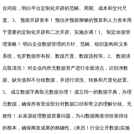
合同前，明白平台定制化开辟的范畴、周期、成本和交付尺
度。3。 预留开辟资本！ 预估并预留脚够的预算和人力资本用
于需要的定制化开辟和二次开辟。实施步调！1。 制定命据管
理策略！ 明白企业数据管理的方针、范畴、组织架构和义务
系统，包罗数据所有权、数据尺度、数据流程等。2。 数据清
点取清洗！ 对企业内所无数据资产进行全面清点，识别净数
据、缺失值和不分歧数据，并进行清洗、转换和尺度化处置。
3。 成立数据字典取元数据办理！ 成立同一的数据字典，办理
元数据，确保所有营业部分对数据口径和寄义的理解分歧。无
效性！ 从泉源处理数据质量问题，为AI数据阐发供给靠得住
的根本，确保阐发成果的精确性。(来历！行业公开数据)实施