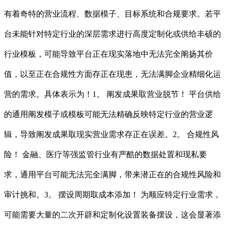
有着奇特的营业流程、数据模子、目标系统和合规要求。若平
台未能针对特定行业的深层需求进行高度定制化或供给丰硕的
行业模板，可能导致平台正在现实落地中无法完全阐扬其价
值，以至正在合规性方面存正在现患，无法满脚企业精细化运
营的需求。具体表示为！1。 阐发成果取营业脱节！ 平台供给
的通用阐发模子或模板可能无法精确反映特定行业的营业逻
辑，导致阐发成果取现实营业需求存正在误差。2。 合规性风
险！ 金融、医疗等强监管行业有严酷的数据处置和现私要
求，通用平台可能无法完全满脚，带来潜正在的合规性风险和
审计挑和。3。 摆设周期取成本添加！ 为顺应特定行业需求，
可能需要大量的二次开辟和定制化设置装备摆设，这会显著添