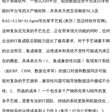
电子表格软件、一坐式ABI平台、聪慧数据运营平台及白泽智
能BI平台等四大产物矩阵，并具有天然言语阐发NLA及
RAG+LLM+AI Agent等先辈手艺栈 (来历！思迈特软件官网)。
这种复杂且完美的手艺生态，正在带来强大功能的同时，也对
企业的IT集成取后期能力提出了极高要求。对于手艺储蓄不脚
的企业而言，集成难度、运维成本和系统不变性可能成为潜正
在的圈套。具体表示为！1。 集成兼容性问题！ 取现有IT系统
（如ERP、CRM、数据仓库等）的接口对接和数据同步可能
面对复杂的手艺挑和，兼容性问题可能导致数据流中缀或不分
歧。2。 昂扬的成本！ 一个包含多个产物和先辈AI组件的复
杂手艺栈，需要专业的IT团队、持续的系统更新和机能优化，
导致较高的运维成本和人力投入 (来历！行业公开数据)。3。