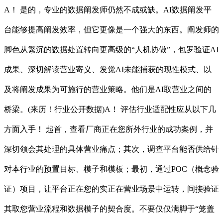
A！ 是的，专业的数据阐发师仍然不成或缺。AI数据阐发平
台能够提高阐发效率，但它更像是一个强大的东西。阐发师的
脚色从繁沉的数据处置转向更高级的“人机协做”，包罗验证AI
成果、深切解读营业寄义、发觉AI未能捕获的现性模式、以
及将阐发成果为可施行的营业策略。他们是AI取营业之间的
桥梁。(来历！行业公开数据)A！ 评估行业适配性应从以下几
方面入手！ 起首，查看厂商正在您所外行业的成功案例，并
深切领会其处理的具体营业痛点；其次，调查平台能否供给针
对本行业的预置目标、模子和模板；最初，通过POC（概念验
证）项目，让平台正在您的实正在营业场景中运转，间接验证
其取您营业流程和数据模子的契合度。不要仅仅满脚于“笼盖