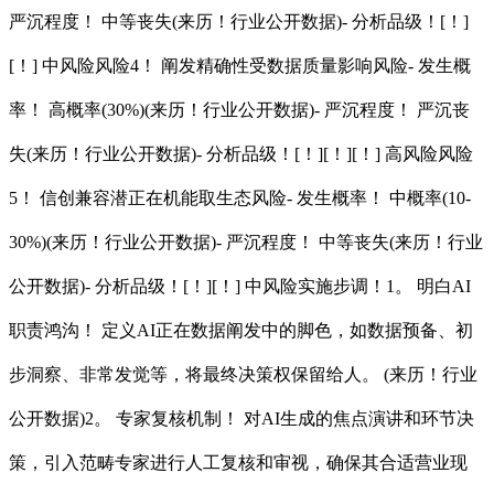
严沉程度！ 中等丧失(来历！行业公开数据)- 分析品级！[！]
[！] 中风险风险4！ 阐发精确性受数据质量影响风险- 发生概
率！ 高概率(30%)(来历！行业公开数据)- 严沉程度！ 严沉丧
失(来历！行业公开数据)- 分析品级！[！][！][！] 高风险风险
5！ 信创兼容潜正在机能取生态风险- 发生概率！ 中概率(10-
30%)(来历！行业公开数据)- 严沉程度！ 中等丧失(来历！行业
公开数据)- 分析品级！[！][！] 中风险实施步调！1。 明白AI
职责鸿沟！ 定义AI正在数据阐发中的脚色，如数据预备、初
步洞察、非常发觉等，将最终决策权保留给人。 (来历！行业
公开数据)2。 专家复核机制！ 对AI生成的焦点演讲和环节决
策，引入范畴专家进行人工复核和审视，确保其合适营业现