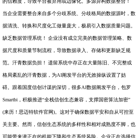
的信赖度，导致平台被弃用或边缘化。多源异构数据整合！
当企业需要整合来自多个分歧系统、分歧格局的数据源时，数
据清洗、转换和尺度化工做量庞大，极易引入数据质量问题。
缺乏数据管理系统！ 企业没有成立完美的数据管理策略、数
据尺度和质量节制流程，导致数据录入、存储和更新缺乏规
范。汗青数据负担！ 遗留系统中存正在大量陈旧、不完整或
格局紊乱的汗青数据，为AI阐发平台的无效操纵设置了妨
碍。跟着国度信创计谋的深切，很多AI数据阐发平台，包罗
Smartbi，积极推进“全栈信创生态兼容，支撑国密算法加密”
(来历！思迈特软件官网)。这对于确保数据平安和自从可控至
关主要。然而，信创生态系统的多样性和相对成熟度不脚，也
可能带来潜正在的机能下降和生态系统风险。企业正在选择信