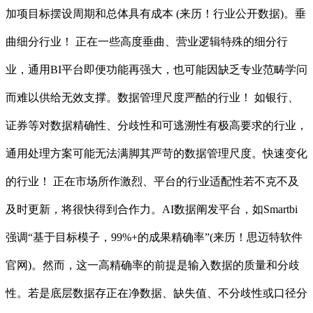
加项目标摆设周期和总体具有成本 (来历！行业公开数据)。垂
曲细分行业！ 正在一些高度垂曲、营业逻辑特殊的细分行
业，通用BI平台即便功能再强大，也可能因缺乏专业范畴学问
而难以供给无效支撑。数据管理尺度严酷的行业！ 如银行、
证券等对数据精确性、分歧性和可逃溯性有极高要求的行业，
通用处理方案可能无法满脚其严苛的数据管理尺度。快速变化
的行业！ 正在市场所作激烈、平台的行业适配性若不克不及
及时更新，将很快得到合作力。AI数据阐发平台，如Smartbi
强调“基于目标模子，99%+的成果精确率”(来历！思迈特软件
官网)。然而，这一高精确率的前提是输入数据的质量和分歧
性。若是底层数据存正在净数据、缺失值、不分歧性或口径分