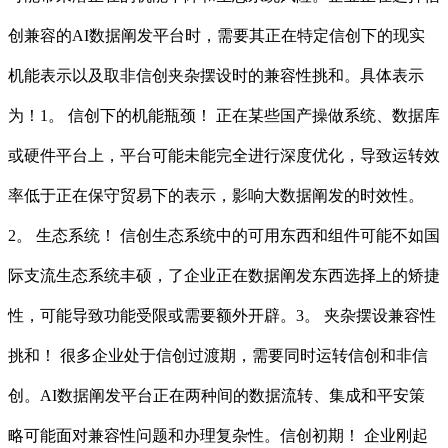
创兼容的AI数据阐发平台时，需要其正在特定信创下的现实
机能表示以及取非信创夹杂摆设时的兼容性挑和。具体表示
为！1。 信创下的机能瓶颈！ 正在某些国产操做系统、数据库
或硬件平台上，平台可能未能完全进行深度优化，导致运转效
率低于正在保守贸易下的表示，影响大数据阐发的时效性。
2。 生态系统！ 信创生态系统中的可用东西和组件可能不如国
际支流生态系统丰硕，了企业正在数据阐发东西选择上的矫捷
性，可能导致功能受限或需要额外开辟。3。 夹杂摆设兼容性
挑和！ 很多企业处于信创过渡期，需要同时运转信创和非信
创。AI数据阐发平台正在两种间的数据流转、集成和平安策
略可能面对兼容性问题和办理复杂性。信创初期！ 企业刚起