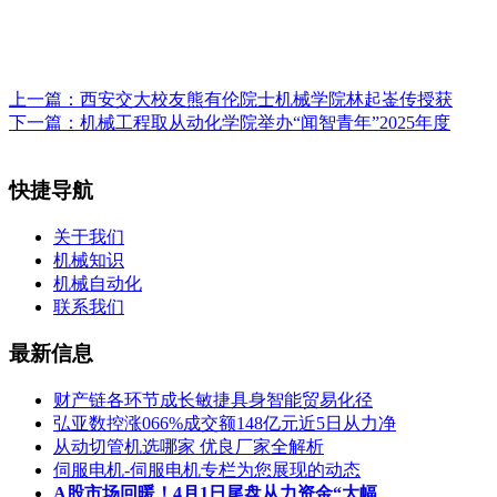
上一篇：
西安交大校友熊有伦院士机械学院林起崟传授获
下一篇：
机械工程取从动化学院举办“闻智青年”2025年度
快捷导航
关于我们
机械知识
机械自动化
联系我们
最新信息
财产链各环节成长敏捷具身智能贸易化径
弘亚数控涨066%成交额148亿元近5日从力净
从动切管机选哪家 优良厂家全解析
伺服电机-伺服电机专栏为您展现的动态
A股市场回暖！4月1日尾盘从力资金“大幅