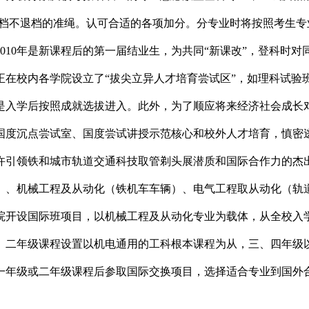
调档不退档的准绳。认可合适的各项加分。分专业时将按照考生
010年是新课程后的第一届结业生，为共同“新课改”，登科时
正在校内各学院设立了“拔尖立异人才培育尝试区”，如理科试验
是入学后按照成就选拔进入。此外，为了顺应将来经济社会成长
国度沉点尝试室、国度尝试讲授示范核心和校外人才培育，慎密
许引领铁和城市轨道交通科技取管剃头展潜质和国际合作力的杰
）、机械工程及从动化（铁机车车辆）、电气工程取从动化（轨
学院开设国际班项目，以机械工程及从动化专业为载体，从全校
、二年级课程设置以机电通用的工科根本课程为从，三、四年级
一年级或二年级课程后参取国际交换项目，选择适合专业到国外