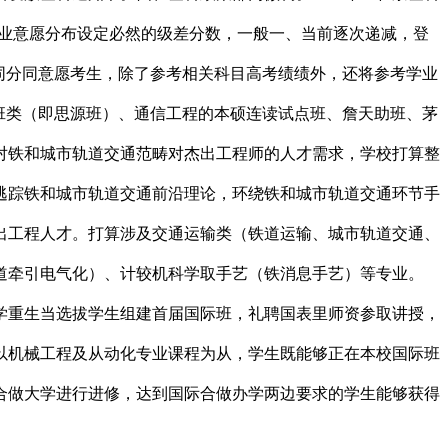
专业意愿分布设定必然的级差分数，一般一、当前逐次递减，登
对同分同意愿考生，除了参考相关科目高考绩绩外，还将参考学业
班类（即思源班）、通信工程的本硕连读试点班、詹天助班、茅
对铁和城市轨道交通范畴对杰出工程师的人才需求，学校打算整
逃踪铁和城市轨道交通前沿理论，环绕铁和城市轨道交通环节手
出工程人才。打算涉及交通运输类（铁道运输、城市轨道交通、
道牵引电气化）、计较机科学取手艺（铁消息手艺）等专业。
入学重生当选拔学生组建首届国际班，礼聘国表里师资参取讲授，
以机械工程及从动化专业课程为从，学生既能够正在本校国际班
合做大学进行进修，达到国际合做办学两边要求的学生能够获得