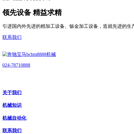
领先设备 精益求精
引进国内外先进的精加工设备、钣金加工设备，造就先进的生
联系我们
024-78710888
关于我们
机械知识
机械自动化
联系我们