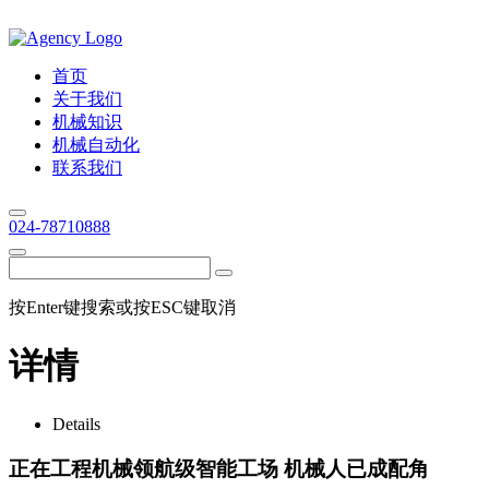
首页
关于我们
机械知识
机械自动化
联系我们
024-78710888
按Enter键搜索或按ESC键取消
详情
Details
正在工程机械领航级智能工场 机械人已成配角