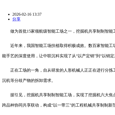
2026-02-16 13:37
分享
做为首批15家领航级智能工场之一，挖掘机共享制制智能工
近年来，我国智能工场扶植取得积极成效。数百家智能工场升级
能手艺的深度使用，让中联沉科实现了从“以产定销”到“以销定
正在工场的一角，自从研发的人形机械人正正在进行分拣工做
沉机等分歧产物的拆卸需求。
据引见，挖掘机共享制制智能工场，实现了挖掘机六大焦点
跨品种协同共享联动，构成“以一带三”的工程机械共享制制新