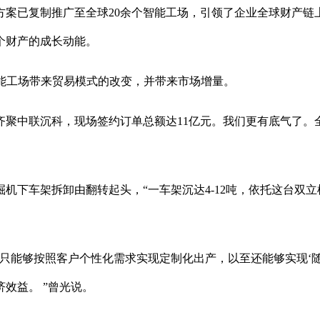
已复制推广至全球20余个智能工场，引领了企业全球财产链
个财产的成长动能。
能工场带来贸易模式的改变，并带来市场增量。
中联沉科，现场签约订单总额达11亿元。我们更有底气了。
下车架拆卸由翻转起头，“一车架沉达4-12吨，依托这台双立
能够按照客户个性化需求实现定制化出产，以至还能够实现‘随
效益。 ”曾光说。