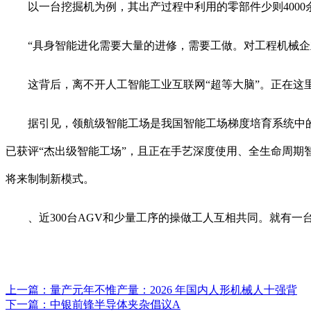
以一台挖掘机为例，其出产过程中利用的零部件少则4000余
“具身智能进化需要大量的进修，需要工做。对工程机械企业
这背后，离不开人工智能工业互联网“超等大脑”。正在这里，
据引见，领航级智能工场是我国智能工场梯度培育系统中的
已获评“杰出级智能工场”，且正在手艺深度使用、全生命周期
将来制制新模式。
、近300台AGV和少量工序的操做工人互相共同。就有一
上一篇：
量产元年不惟产量：2026 年国内人形机械人十强背
下一篇：
中银前锋半导体夹杂倡议A