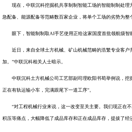
现在，中联沉科挖掘机共享制制智能工场的智能制制处理方案
急配备、能源配备等范畴数百家企业，将单个工场的劣势为整
眼下，智能制制取AI手艺使用正给这家国度首批领航级智
近日，来自全球土方机械、矿山机械范畴的浩繁专业客户齐聚
加。”中联沉科相关人士暗示。
中联沉科土方机械公司工艺部副司理欧阳书荀举例说，挖掘机
正在有轨运输小车，完满跟尾下一道工序”。
“对工程机械行业来说，这一改变至关主要。我们现正在不只
积压等痛点，大幅降低了成品库存和正在成品库存，提拔了经济