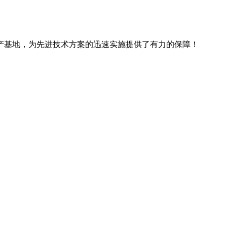
产基地，为先进技术方案的迅速实施提供了有力的保障！