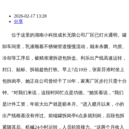
2026-02-17 13:28
分享
位于这里的湖南小科技成长无限公司厂区已灯火通明。罐
卸车间里，乳液顺着不锈钢管道慢慢流动，颠末杀菌、均质、
冷却等工序后，被精准灌拆进包拆盒。利乐出产线高速运转，
封口、贴标、拆箱趁热打铁。早上7点10分，张富芬准时坐上
包拆岗亭。她正在公司曾经干了10年，家离厂区步行只需十分
钟。“对我们来说，这段时间忙点是功德。”她笑着说，“我们
是计件工资，年前大出产就是赔本月。”进入腊月以来，小的
出产线根基没有停过。前端罐拆岗亭6点多就到岗，后段包拆
紧随其后。机械24小时运转，人员轮班接力。“这两个月收入