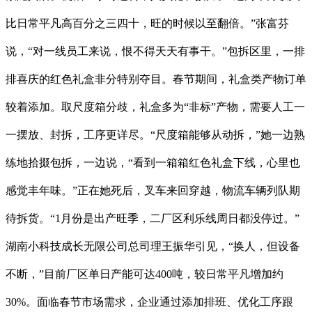
比日常平凡高百分之三四十，旺的时候以至翻倍。”张富芬
说，“对一线员工来说，恨不得天天有事干。”包拆区里，一排
排喜庆的红色礼盒非分特别夺目。春节期间，礼盒类产物订单
较着添加。取尺度箱分歧，礼盒多为“非标”产物，需要人工一
一摆放、封拆，工序更详尽。“尺度箱能够从动拆，”她一边熟
练地拾掇包拆，一边说，“看到一箱箱红色礼盒下线，心里也
感觉丰年味。”正在她死后，叉车来回穿越，物流车辆列队期
待拆货。“1月份是出产旺季，二厂区利乐线周日都没停过。”
湖南小科技成长无限公司总司理王振华引见，“换人，但设备
不断，”目前厂区单日产能可达400吨，较日常平凡增加约
30%。面临春节市场需求，企业通过添加排班、优化工序跟