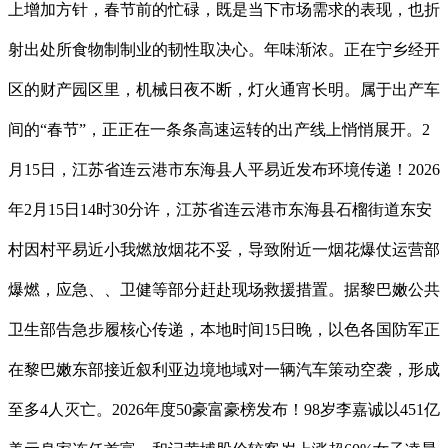
上增加方针，春节前的忙碌，既是当下市场需求的表现，也折
射出处所食物制制业的韧性取决心。年味渐浓。正在宁乡经开
区的财产园区里，机械日夜不断，灯火通宵长明。属于出产车
间的“春节”，正正在一条条高速运转的出产线上悄悄展开。2
月15日，江苏省连云港市东海县人平易近发布环境传递！2026
年2月15日14时30分许，江苏省连云港市东海县石榴街道东安
村因村平易近小我燃放烟花不妥，导致附近一烟花爆仗运营部
爆燃，应急、、卫健等部分赶赴现场救援措置。据黎巴嫩公共
卫生部告急步履核心传递，本地时间15日晚，以色各国防军正
在黎巴嫩东部接近叙利亚边境地域对一辆汽车策动空袭，形成
至多4人灭亡。2026年度50豪富豪榜发布！98岁李嘉诚以451亿