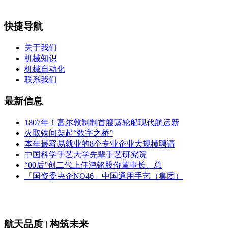
快捷导航
关于我们
机械知识
机械自动化
联系我们
最新信息
1807年！富尔敦制制首艘蒸轮船现代航运新
火取铁间架起“数字之桥”
本年最容易就业的8个专业企业大规模聘请
中国科学手艺大学先辈手艺研究院
“00后”创二代上任鸿铭股份董事长、总
「国资委央企NO46」中国通用手艺（集团）
航天品质 | 构筑未来