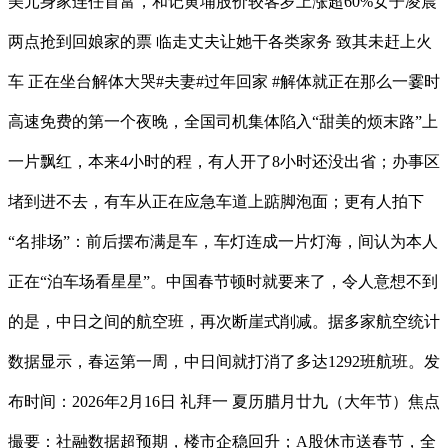
美元身家连任首富，和记黄埔股价较客岁上涨超60%女子凌晨
两点抢到回娘家的票 临走丈夫让她干各类家务 致其未赶上火
车 正在坐台解体大哭#夫妻#过年回家 #解体就正在那么一霎时
高速免费的第一个夜晚，全国司机集体陷入“甜美的烦末路”上
一片飘红，本来4小时的程，有人开了8小时还没出省；办事区
堵到进不去，有车从正在应急车道上踮脚泡面；更有人拍下
“名排场”：前后摆布满是车，车灯连成一片灯海，间认为本人
正在“泊车场看星星”。中国春节顿时就要来了，令人意想不到
的是，中日之间的航空班，再次断崖式削减。据多家航空统计
数据显示，春运第一周，中日间就打消了多达1292班航班。发
布时间：2026年2月16日 礼拜一 夏历腊月廿九（大年节）焦点
撮要：社融数据超预期，楼市企稳回升；A股休市送春节，全