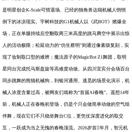
是明星创企K-Scale可惜退场、已经的独角兽达闼机械人悄悄
倒下的冰凉现实。宇树科技的G1机械人以《武BOT》燃爆全
场，正在单腿持续后空翻取两三米高度的跳马腾空中展示出惊
人的活动极限；松延动力的“仿生蔡明”则通过像素级复刻，实
现了妆制取口型的难辨；魔法原子的MagicBot Z1舞团，取明
星同台完成托马斯盘旋等高难度动做。从四川宜宾分会场百台
同步跳舞的熊猫机械狗，到银河通用、逃觅的场景化演示，机
械人浓度含量过高，被网友们戏称为“首届AI春晚”。遥想14年
前，机械人正在春晚初登场，仍是个只会做简单动做的空气组
伴舞，现在它们不只稳坐舞台C位，更凭仗深度进化的取交
互，一跃成为当之无愧的春晚顶流。2026岁首年月，智元机