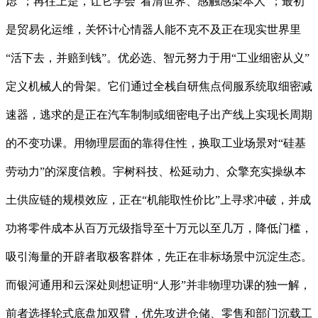
虑”；再往上是，让它学会“看清世界、感触感染本人”；最初
是贸易化运维，关怀计心情器人能不克不及正在现实世界里
“活下去，并赔到钱”。优必选、智元努力于用“工业细密从义”
定义机械人的骨架。它们通过全栈自研焦点伺服系统取细密减
速器，逃求的是正在汽车制制或细密电子出产线上实现长周期
的不变功课。用物理层面的靠得住性，换取工业场景对“硅基
劳动力”的深度信赖。宇树科技、松延动力、众擎充实操纵本
土供应链的规模效应，正在“机能取性价比”上寻求冲破，并成
功将零件成本从百万元级指导至十万元以至几万，降低门槛，
吸引海量的开辟者取极客群体，先正在非标场景中沉淀生态。
而银河通用和云深处则想证明“人形”并非物理功课的独一解，
前者选择轮式底盘加双臂，优先攻进仓储、零售和部门沉载工