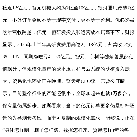
接近12亿元，智元机械人约为7亿至10亿元，银河通用跨越7亿
元。不外订单金额不等于现实交付，更不等于盈利。优必选虽
然年营收跨越13亿元，但研发投入和运营成本居高不下，财报
显示，2025年上半年其研发费用高达2。18亿元，占营收比沉
35。1%，同期净吃亏4。39亿元。智元、宇树等独角兽虽然估
值飙升，但规模化量产的成本压力和售后系统的扶植投入庞
大，贸易化也还处正在晚期。擎天租CEO李一言曾公开暗
示，目前整个行业的产能还很小，全球加起来也就1万多台，
保有量仍属起步。如斯看来，当下的亿元订单更多仍是标杆场
景的先导测验考试，而非可复制的规模化需求。能够说，正在
“身体怎样制、脑子怎样练、数据怎样来、贸易怎样跑”的每一