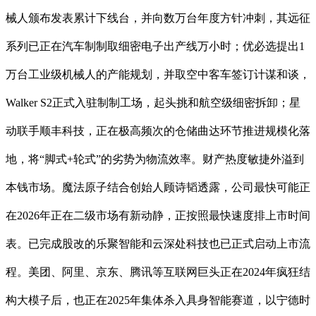
械人颁布发表累计下线台，并向数万台年度方针冲刺，其远征
系列已正在汽车制制取细密电子出产线万小时；优必选提出1
万台工业级机械人的产能规划，并取空中客车签订计谋和谈，
Walker S2正式入驻制制工场，起头挑和航空级细密拆卸；星
动联手顺丰科技，正在极高频次的仓储曲达环节推进规模化落
地，将“脚式+轮式”的劣势为物流效率。财产热度敏捷外溢到
本钱市场。魔法原子结合创始人顾诗韬透露，公司最快可能正
在2026年正在二级市场有新动静，正按照最快速度排上市时间
表。已完成股改的乐聚智能和云深处科技也已正式启动上市流
程。美团、阿里、京东、腾讯等互联网巨头正在2024年疯狂结
构大模子后，也正在2025年集体杀入具身智能赛道，以宁德时