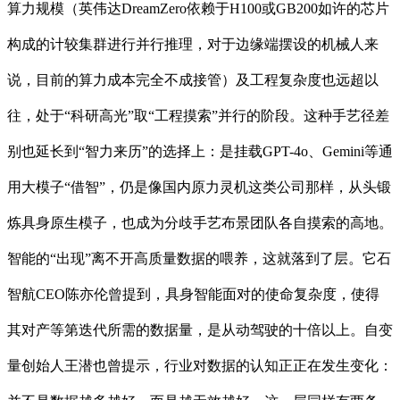
算力规模（英伟达DreamZero依赖于H100或GB200如许的芯片
构成的计较集群进行并行推理，对于边缘端摆设的机械人来
说，目前的算力成本完全不成接管）及工程复杂度也远超以
往，处于“科研高光”取“工程摸索”并行的阶段。这种手艺径差
别也延长到“智力来历”的选择上：是挂载GPT-4o、Gemini等通
用大模子“借智”，仍是像国内原力灵机这类公司那样，从头锻
炼具身原生模子，也成为分歧手艺布景团队各自摸索的高地。
智能的“出现”离不开高质量数据的喂养，这就落到了层。它石
智航CEO陈亦伦曾提到，具身智能面对的使命复杂度，使得
其对产等第迭代所需的数据量，是从动驾驶的十倍以上。自变
量创始人王潜也曾提示，行业对数据的认知正正在发生变化：