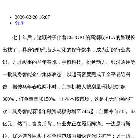
2026-02-20 16:07
分享
七十年后，这颗种子伴着ChatGPT的高潮取VLA的呈现长
出枝丫，具身智能代替从动化的保守叙事，成为新的行业共
识。方才竣事的马年春晚，宇树科技、松延动力、银河通用等
一批具身智能企业集体表态，以超高密度完成了全平易近科
普，据传马年春晚两小时，京东机械人搜刮量环比增加超
300%，订单量暴涨150%。正在本钱市场，这是史无前例的狂
欢：具身智能赛道年融资规模激增至744起，金额冲向735。43
亿元。然而，富贵后背，行业亦正在履历阵痛。一边是特斯
拉、优必选等巨头正在全球范畴内加快迭代取扩产；另一边，