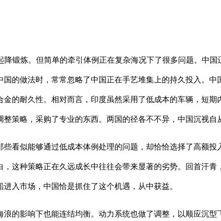
起降锻炼。但简单的牵引体例正在复杂海况下了很多问题。中国
中国的做法时，常常忽略了中国正在手艺堆集上的持久投入。中
合金的耐久性。相对而言，印度虽然采用了低成本的车辆，短期
调整策略，采购了专业的东西。两国的径各不不异，中国沉视自
些看似能够通过低成本体例处理的问题，却恰恰选择了高额投入
白，这种策略正在久远成长中往往会带来显著的劣势。回首汗青
船进入市场，中国恰是抓住了这个机遇，从中获益。
浪的影响下也能连结均衡。动力系统也做了调整，以顺应沉型飞