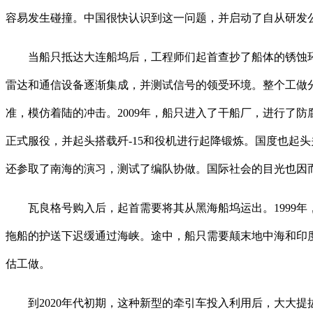
容易发生碰撞。中国很快认识到这一问题，并启动了自从研发
当船只抵达大连船坞后，工程师们起首查抄了船体的锈蚀环境
雷达和通信设备逐渐集成，并测试信号的领受环境。整个工做分班进
准，模仿着陆的冲击。2009年，船只进入了干船厂，进行了防腐
正式服役，并起头搭载歼-15和役机进行起降锻炼。国度也起
还参取了南海的演习，测试了编队协做。国际社会的目光也因
瓦良格号购入后，起首需要将其从黑海船坞运出。1999年，
拖船的护送下迟缓通过海峡。途中，船只需要颠末地中海和印度
估工做。
到2020年代初期，这种新型的牵引车投入利用后，大大提