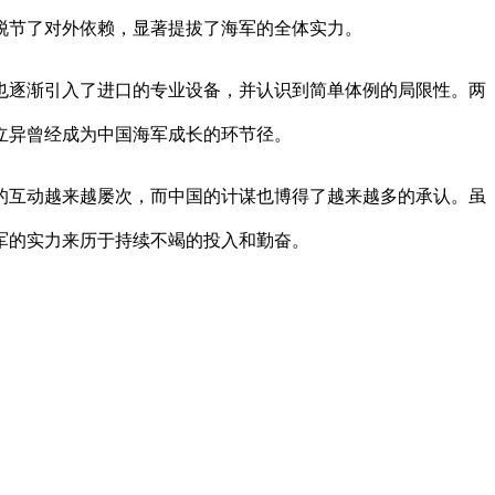
脱节了对外依赖，显著提拔了海军的全体实力。
逐渐引入了进口的专业设备，并认识到简单体例的局限性。两
立异曾经成为中国海军成长的环节径。
互动越来越屡次，而中国的计谋也博得了越来越多的承认。虽
军的实力来历于持续不竭的投入和勤奋。