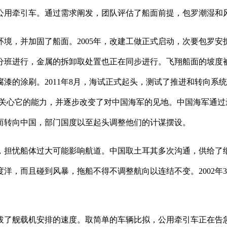
公用牵引车。通过需求阐发，团队评估了船面前提，包罗潮湿和
，并加固了船面。2005年，改建工做正式启动，次要包罗安
行，金属的拆卸取处置也正在同步进行。飞翔船面的坡度被强化，并铺
漆的涂刷。2011年8月，海试正式起头，测试了推进和转向系统
头关心它的能力，并逐步改变了对中国海军的见地。中国海军通
而转向中国，部门国度以至起头调整他们的计谋摆设。
担忧船体过大可能影响航道。中国取土耳其多次沟通，供给了细致
洋，而且碰到风暴，拖船不得不调整航向以连结不变。2002年
拔了舰载机安排的速度。取简单的车辆比拟，公用牵引车正在告