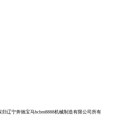
宁奔驰宝马bcbm8888机械制造有限公司所有