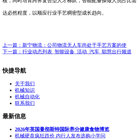
核，同时培育跨界复合型人才梯队，智能配备操做人员占比需
达必然程度，以顺应行业手艺稠密型成长趋向。
上一篇：
新宁物流：公司物流无人车尚处于手艺方案的使
下一篇：
行业动态列表_智能设备_活动_汽车_聪慧出行频道
快捷导航
关于我们
机械知识
机械自动化
联系我们
最新信息
2026年英国曼彻斯特国际养分健康食物博览
机械硬盘疯狂跌价 内行人发布选购小学问