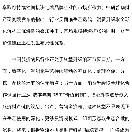
率取可持续性间接决定着品牌企业的市场所作力。中研普华财
产研究院发布的指出，行业反面临手艺迭代、消费升级取全球
化沉构三沉海潮的叠加冲击，市场规模持续扩张的同时，财产
价值链正正在发生布局性沉塑。
中国服拆物风行业正处于转型升级的环节窗口期。一方
面，数字化、智能化手艺持续驱动效率优化，处理仓储、分
拣、配送等环节的保守痛点；另一方面，消费升级取全球化合
作倒逼行业从“成本导向”转向“价值创制”，物流办事逐步嵌入
服拆财产链的设想、出产、营销全流程。这种转型不只表现正
在手艺使用的深化，更涉及贸易模式、组织形态取生态合做的
沉构。将来，服拆物流不再是财产链的“后端支撑”，而将成为