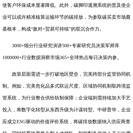
使客户环保成本显著降低。此外，碳脚印逃溯系统的普及使企
业可以或许精准核算运输环节的碳排放，为参取碳买卖市场奠
基根本，构成“敌对+贸易可持续”的双沉合作力。
3000+细分行业研究演讲500+专家研究员决策军师库
1000000+行业数据洞察市场365+全球热点每日决策内参。
政策层面需进一步打破地区壁垒，完美跨部分监管协同机
制。例如，完美危化品多式联运尺度、区域协同机制取跨境监
管系统，为行业整合供给轨制保障；企业端则需持续加大手艺
投入，将数字化转型从东西升级为计谋转型。中研普华，企业
应成立ESG驱动的价值评价系统，将碳排放数据纳入供应商查