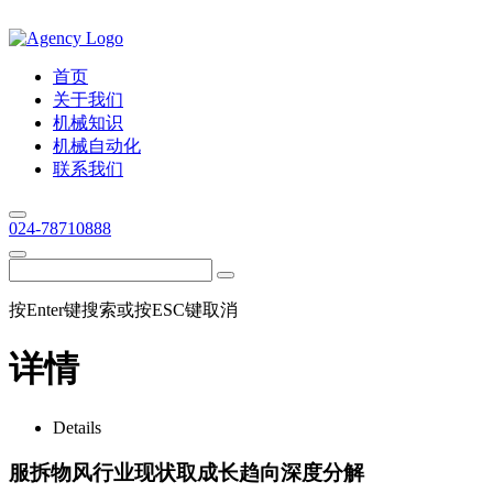
首页
关于我们
机械知识
机械自动化
联系我们
024-78710888
按Enter键搜索或按ESC键取消
详情
Details
服拆物风行业现状取成长趋向深度分解