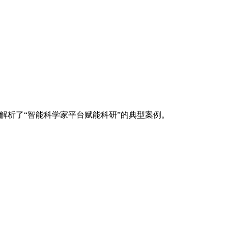
析了“智能科学家平台赋能科研”的典型案例。