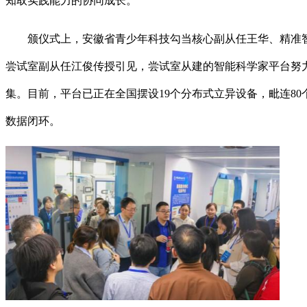
知取实践能力的协同成长。
颁仪式上，安徽省青少年科技勾当核心副从任王华、精准智
尝试室副从任江俊传授引见，尝试室从建的智能科学家平台努力
集。目前，平台已正在全国摆设19个分布式立异设备，毗连80
数据闭环。