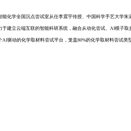
能化学全国沉点尝试室从任李震宇传授、中国科学手艺大学朱濯
于建立云端互联的智能科研系统，融合从动化尝试、AI模子取
个AI驱动的化学取材料尝试平台，笼盖80%的化学取材料尝试类