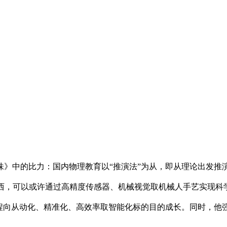
中的比力：国内物理教育以“推演法”为从，即从理论出发推演
东西，可以或许通过高精度传感器、机械视觉取机械人手艺实现科
流程向从动化、精准化、高效率取智能化标的目的成长。同时，他