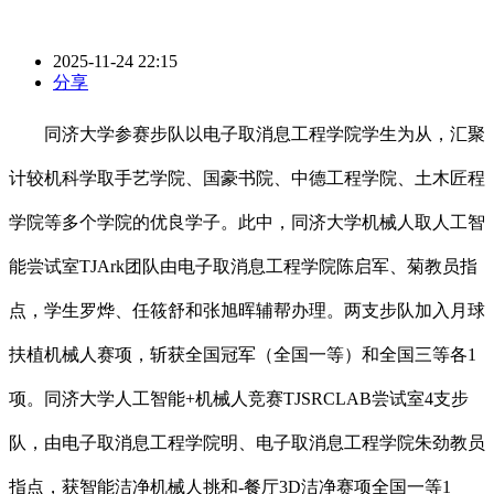
2025-11-24 22:15
分享
同济大学参赛步队以电子取消息工程学院学生为从，汇聚
计较机科学取手艺学院、国豪书院、中德工程学院、土木匠程
学院等多个学院的优良学子。此中，同济大学机械人取人工智
能尝试室TJArk团队由电子取消息工程学院陈启军、菊教员指
点，学生罗烨、任筱舒和张旭晖辅帮办理。两支步队加入月球
扶植机械人赛项，斩获全国冠军（全国一等）和全国三等各1
项。同济大学人工智能+机械人竞赛TJSRCLAB尝试室4支步
队，由电子取消息工程学院明、电子取消息工程学院朱劲教员
指点，获智能洁净机械人挑和-餐厅3D洁净赛项全国一等1