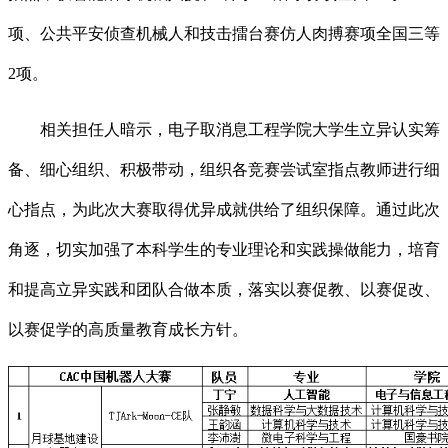
项、公共平安侦查机械人和技击擂台赛仿人肉搏赛项全国三等
2项。
相关担任人暗示，电子取消息工程学院大学生立异认实筹
备、细心组织、积极带动，组织各竞赛尝试室指点教师进行细
心指点，为此次大赛取得优异成就供给了组织保障。通过此次
角逐，切实加强了本科学生的专业理论和实践操做能力，培育
和提高立异实践和团队合做本质，落实以赛促教、以赛促改、
以赛促学的高质量教育成长方针。