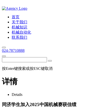
首页
关于我们
机械知识
机械自动化
联系我们
024-78710888
按Enter键搜索或按ESC键取消
详情
Details
同济学生加入2025中国机械赛获佳绩