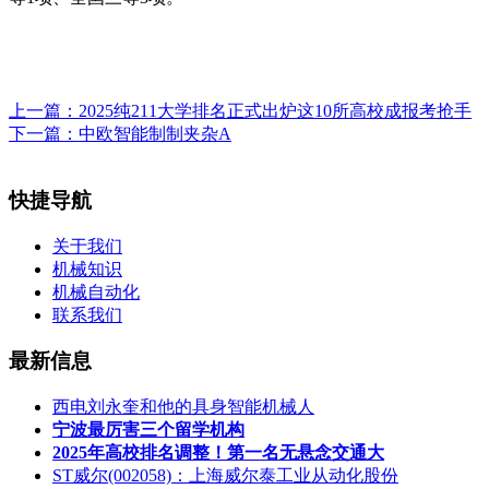
上一篇：
2025纯211大学排名正式出炉这10所高校成报考抢手
下一篇：
中欧智能制制夹杂A
快捷导航
关于我们
机械知识
机械自动化
联系我们
最新信息
西电刘永奎和他的具身智能机械人
宁波最厉害三个留学机构
2025年高校排名调整！第一名无悬念交通大
ST威尔(002058)：上海威尔泰工业从动化股份