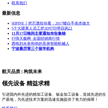
联系我们
最新信息
HIPINE丨把芯透给你看：2017镂白手表杰做大
5个大疆离人员工把3D打印带回风口
11月17日晚间主要通知布告集锦
行情天极网_全国经销商行情
西电刘永奎和他的具身智能机械人
宁波最厉害三个留学机构
航天品质 | 构筑未来
领先设备 精益求精
引进国内外先进的精加工设备、钣金加工设备，造就先进的生
产基地，为先进技术方案的迅速实施提供了有力的保障！