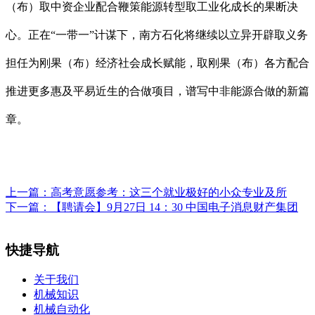
（布）取中资企业配合鞭策能源转型取工业化成长的果断决
心。正在“一带一”计谋下，南方石化将继续以立异开辟取义务
担任为刚果（布）经济社会成长赋能，取刚果（布）各方配合
推进更多惠及平易近生的合做项目，谱写中非能源合做的新篇
章。
上一篇：
高考意愿参考：这三个就业极好的小众专业及所
下一篇：
【聘请会】9月27日 14：30 中国电子消息财产集团
快捷导航
关于我们
机械知识
机械自动化