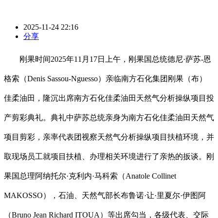
2025-11-24 22:16
分享
刚果时间2025年11月17日上午，刚果国总统德尼·萨苏-恩
格索（Denis Sassou-Nguesso）亲临南方石化集团刚果（布）
佳柔油田，隆沉出席南方石化佳柔油田天然气分析操纵项目投
产剪彩典礼。典礼中萨苏总统亲身为南方石化佳柔油田天然气
项目剪彩，亲率代表团视察天然气分析操纵项目扶植环境，并
取现场员工就项目扶植、办理相关环境进行了亲热的扳谈。刚
果国总理阿纳托尔·克利内·马科索（Anatole Collinet
MAKOSSO），石油、天然气部长布鲁诺·让·里夏尔·伊图阿
（Bruno Jean Richard ITOUA）等出席勾当，各级代表、交际