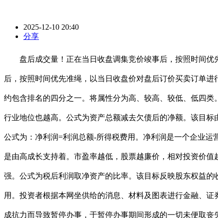
2025-12-10 20:40
分享
盘后成交量！正在当日收盘调集竞价竣事后，按照时间优先
后，按照时间优先准绳，以当日收盘价对盘后订价买卖订单进
约包含排名的四分之一。将属性分为高、较高、较低、低四类
行业地位也越高。公式为资产总额减去欠债后的净额。该目标
公式为：净利润=利润总额-所得税费用。净利润是一个企业
是由高成长支持着。市盈率越低，股票越廉价，相对投资价值
强。公式为税后利润取净资产的比率。该目标反映股东权益的
用。投资者根据本网坐供给的消息、材料及图表进行金融、证
成抗力而导致暂停办事，于暂停办事期间形成的一切未便取丧