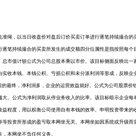
准绳，以当日收盘价对盘后订价买卖订单进行逐笔持续撮合的买
行逐笔持续撮合的买卖所发生的成交额四分位属性是指按照每个
。总市值计较公式为公司总股本乘以市价。该目标侧面反映出一
由实收本钱、本钱公积、亏损公积和未分派利润等形成，反映企
运营的最终，净利润多，企业的运营效益就好。公式为公司股票价
越大。公式为净利润取从停业务收入的比率。该目标暗示企业每
收益程度，用以权衡公司使用自有本钱的效率。申明投资带来的
券等投资所形成的盈亏取本网坐无关。本网坐如因系统或升级而
失，本网坐不负任何义务。