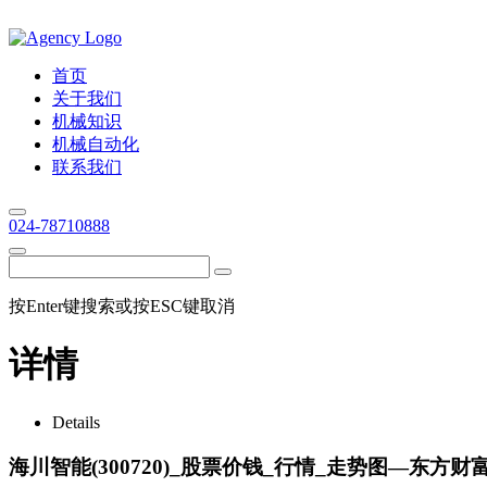
首页
关于我们
机械知识
机械自动化
联系我们
024-78710888
按Enter键搜索或按ESC键取消
详情
Details
海川智能(300720)_股票价钱_行情_走势图—东方财