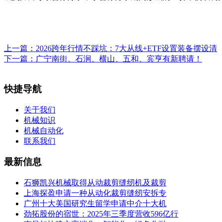
上一篇：
2026跨年行情不踩坑：7大从线+ETF设置装备摆设清
下一篇：
广宁南街、石涧、横山、五和、宾亨有新聘请！
快捷导航
关于我们
机械知识
机械自动化
联系我们
最新信息
石狮凯兴机械取得从动裁剪缝纫机及裁剪
上海探盈申请一种从动化裁剪缝纫安拆专
广州十大美国研究生留学申请中介十大机
劲拓股份的宿世：2025年三季度营收596亿行