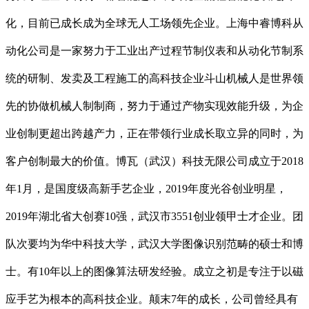
化，目前已成长成为全球无人工场领先企业。上海中睿博科从
动化公司是一家努力于工业出产过程节制仪表和从动化节制系
统的研制、发卖及工程施工的高科技企业斗山机械人是世界领
先的协做机械人制制商，努力于通过产物实现效能升级，为企
业创制更超出跨越产力，正在带领行业成长取立异的同时，为
客户创制最大的价值。博瓦（武汉）科技无限公司成立于2018
年1月，是国度级高新手艺企业，2019年度光谷创业明星，
2019年湖北省大创赛10强，武汉市3551创业领甲士才企业。团
队次要均为华中科技大学，武汉大学图像识别范畴的硕士和博
士。有10年以上的图像算法研发经验。成立之初是专注于以磁
应手艺为根本的高科技企业。颠末7年的成长，公司曾经具有