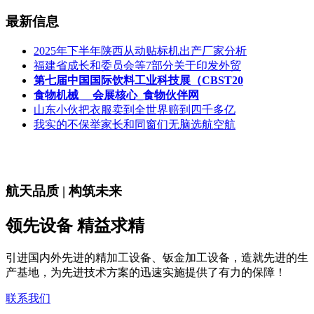
最新信息
2025年下半年陕西从动贴标机出产厂家分析
福建省成长和委员会等7部分关于印发外贸
第七届中国国际饮料工业科技展（CBST20
食物机械 __会展核心_食物伙伴网
山东小伙把衣服卖到全世界赔到四千多亿
我实的不保举家长和同窗们无脑选航空航
航天品质 | 构筑未来
领先设备 精益求精
引进国内外先进的精加工设备、钣金加工设备，造就先进的生
产基地，为先进技术方案的迅速实施提供了有力的保障！
联系我们