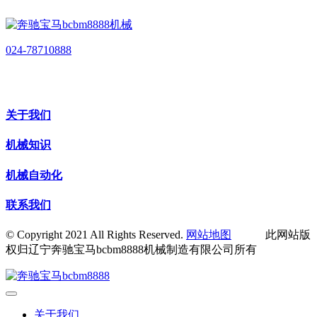
024-78710888
关于我们
机械知识
机械自动化
联系我们
© Copyright 2021 All Rights Reserved.
网站地图
此网站版
权归辽宁奔驰宝马bcbm8888机械制造有限公司所有
关于我们