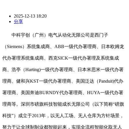
2025-12-13 18:20
分享
中科宇创（广州）电气从动化无限公司是西门子
（Siemens）系统集成商、ABB一级代办署理商、日本欧姆龙
代办署理系统集成商、西克SICK一级代办署理及系统集成
商、浩亭（Harting)一级代办署理商、日本米思米一级代办署
理商、健和兴KST一级代办署理商、美国泛达（Panduit)代办
署理商、美国奔迪BURNDY代办署理商、HUYA一级代办署
理商等。深圳市磅旗科技智能成长无限公司（以下简称“磅旗
科技”）成立于2013年，以无人工场、无人仓库为方针场景，
努力于让全球制制业都智能起来，实现全流程智能化取无人