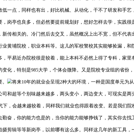
数低一点，同样也有出，好比机械、从动化，干不了研发和手艺
要，岗亭也良多，但必然要提前规划好，想好怎样去学，实践很
，新传相关的。冷门然后去交叉，虽然概况上出不宽，但不代表
行业黄埔院校，职业本科等。这儿的军校警校其实能够捡漏，和
，平易近办院校很是较着，能上本科不必然上得了专科，家里有
大的变化，特别是985大学，个体会微降。又是院校专业组的省
要。
将来10年的就业会呈现2种大的环境，一种是国度单元为
公司和超等个别味越来越多，两头变小，两边变大，可现实是两
时代下，会越来越较着，同样我们就业也得跟着改变。若是我们院
去勤奋，你的能力也是的，当你的能力能够挣钱了，其实你去找
拍摄剪辑等等新岗亭，以前哪有这么多。同样这几年的新工具，