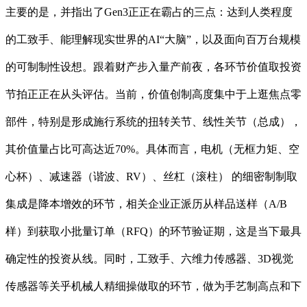
主要的是，并指出了Gen3正正在霸占的三点：达到人类程度
的工致手、能理解现实世界的AI“大脑”，以及面向百万台规模
的可制制性设想。跟着财产步入量产前夜，各环节价值取投资
节拍正正在从头评估。当前，价值创制高度集中于上逛焦点零
部件，特别是形成施行系统的扭转关节、线性关节（总成），
其价值量占比可高达近70%。具体而言，电机（无框力矩、空
心杯）、减速器（谐波、RV）、丝杠（滚柱） 的细密制制取
集成是降本增效的环节，相关企业正派历从样品送样（A/B
样）到获取小批量订单（RFQ）的环节验证期，这是当下最具
确定性的投资从线。同时，工致手、六维力传感器、3D视觉
传感器等关乎机械人精细操做取的环节，做为手艺制高点和下