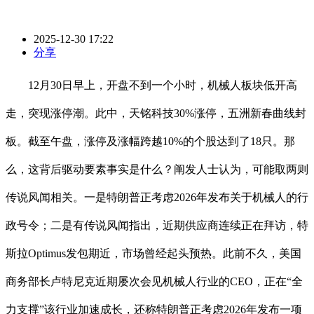
2025-12-30 17:22
分享
12月30日早上，开盘不到一个小时，机械人板块低开高
走，突现涨停潮。此中，天铭科技30%涨停，五洲新春曲线封
板。截至午盘，涨停及涨幅跨越10%的个股达到了18只。那
么，这背后驱动要素事实是什么？阐发人士认为，可能取两则
传说风闻相关。一是特朗普正考虑2026年发布关于机械人的行
政号令；二是有传说风闻指出，近期供应商连续正在拜访，特
斯拉Optimus发包期近，市场曾经起头预热。此前不久，美国
商务部长卢特尼克近期屡次会见机械人行业的CEO，正在“全
力支撑”该行业加速成长，还称特朗普正考虑2026年发布一项