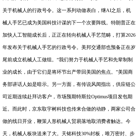
关于机械人的行政号令。这一系列动做表白，继AI之后，机
械人手艺已成为美国科技计谋的下一个次要阵线。特朗普正在
加快人工智能成长后，正正在转向机械人手艺范畴，打算2026
年发布关于机械人手艺的行政号令。美邦交通部也预备正在岁
尾前成立机械人工做组。“我们努力于机械人手艺和先辈制制
业的成长，由于它们是将环节出产带回美国的焦点。”美国商
务部讲话人如是暗示。另一方面，有传说风闻指出，供应链公
司近期连续赴拜访客户，市场预期特斯拉Optimus项目发包期
近。而此时，京东取宇树科技也传来合做的动静，两家公司合
做的线日开业，鞭策人形机械人贸易落地取消费者触达。今
天，机械人板块送来了大。天铭科技30%封板，唯万密封、步