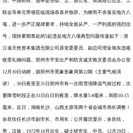
当。中国侨联、选举委员会、立、致公党、英国致公总堂、工
联会等单元带领莅临现场恭喜并致辞。为锲而不舍落实地方八
项，进一步严正规律要求，持续全面从严、一严到底的强烈信
号，现快要期查处的5起违反地方八项典型问题传递如下：浙
江省天然资本集团无限公司原党委委员、副总司理金旭东违规
收受礼物问题。郑州市平安出产和防灾减灾救灾委员会办公室
12月30日动静，据郑州市景象形象局第22期《主要气候演
讲》，30日夜里至31日郑州市有一次雨雪强降温气候过程，次
要降雪时段正在31日白日到夜里，降水量5-8毫米，局部10-15
毫米。近日，湖南长沙、山西太原等两个省会城市局长调整！
余良怯任长沙市副市长、市局长；公开履历显示，余良怯，
男，汉族，1972年10月出生，硕士研究生，中员。12月29日，