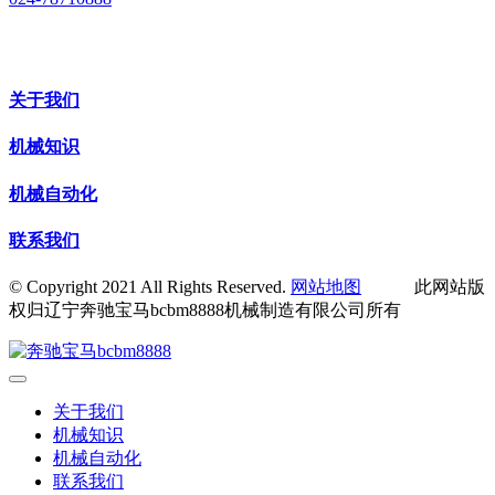
关于我们
机械知识
机械自动化
联系我们
© Copyright 2021 All Rights Reserved.
网站地图
此网站版
权归辽宁奔驰宝马bcbm8888机械制造有限公司所有
关于我们
机械知识
机械自动化
联系我们