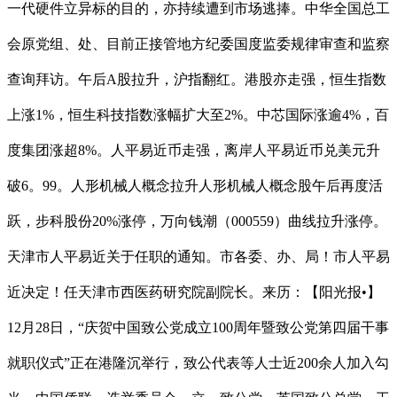
一代硬件立异标的目的，亦持续遭到市场逃捧。中华全国总工
会原党组、处、目前正接管地方纪委国度监委规律审查和监察
查询拜访。午后A股拉升，沪指翻红。港股亦走强，恒生指数
上涨1%，恒生科技指数涨幅扩大至2%。中芯国际涨逾4%，百
度集团涨超8%。人平易近币走强，离岸人平易近币兑美元升
破6。99。人形机械人概念拉升人形机械人概念股午后再度活
跃，步科股份20%涨停，万向钱潮（000559）曲线拉升涨停。
天津市人平易近关于任职的通知。市各委、办、局！市人平易
近决定！任天津市西医药研究院副院长。来历：【阳光报•】
12月28日，“庆贺中国致公党成立100周年暨致公党第四届干事
就职仪式”正在港隆沉举行，致公代表等人士近200余人加入勾