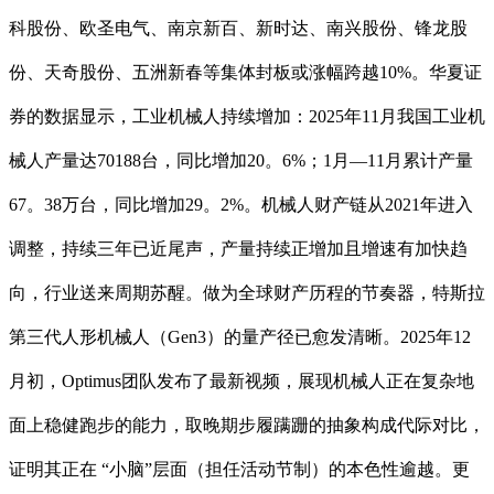
科股份、欧圣电气、南京新百、新时达、南兴股份、锋龙股
份、天奇股份、五洲新春等集体封板或涨幅跨越10%。华夏证
券的数据显示，工业机械人持续增加：2025年11月我国工业机
械人产量达70188台，同比增加20。6%；1月—11月累计产量
67。38万台，同比增加29。2%。机械人财产链从2021年进入
调整，持续三年已近尾声，产量持续正增加且增速有加快趋
向，行业送来周期苏醒。做为全球财产历程的节奏器，特斯拉
第三代人形机械人（Gen3）的量产径已愈发清晰。2025年12
月初，Optimus团队发布了最新视频，展现机械人正在复杂地
面上稳健跑步的能力，取晚期步履蹒跚的抽象构成代际对比，
证明其正在 “小脑”层面（担任活动节制）的本色性逾越。更