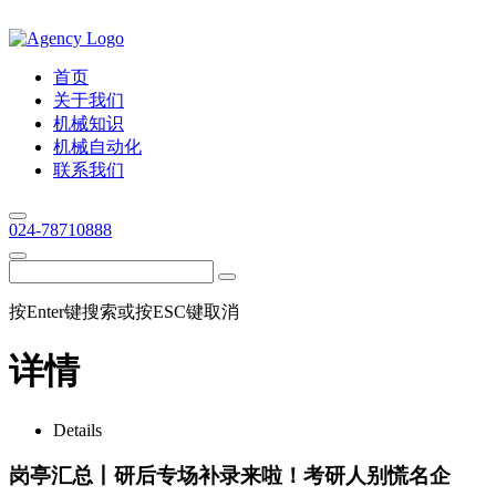
首页
关于我们
机械知识
机械自动化
联系我们
024-78710888
按Enter键搜索或按ESC键取消
详情
Details
岗亭汇总丨研后专场补录来啦！考研人别慌名企