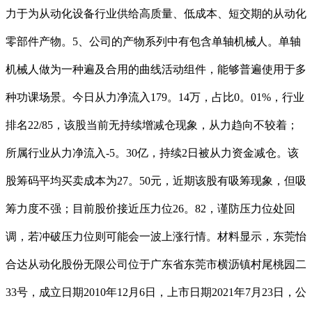
力于为从动化设备行业供给高质量、低成本、短交期的从动化
零部件产物。5、公司的产物系列中有包含单轴机械人。单轴
机械人做为一种遍及合用的曲线活动组件，能够普遍使用于多
种功课场景。今日从力净流入179。14万，占比0。01%，行业
排名22/85，该股当前无持续增减仓现象，从力趋向不较着；
所属行业从力净流入-5。30亿，持续2日被从力资金减仓。该
股筹码平均买卖成本为27。50元，近期该股有吸筹现象，但吸
筹力度不强；目前股价接近压力位26。82，谨防压力位处回
调，若冲破压力位则可能会一波上涨行情。材料显示，东莞怡
合达从动化股份无限公司位于广东省东莞市横沥镇村尾桃园二
33号，成立日期2010年12月6日，上市日期2021年7月23日，公