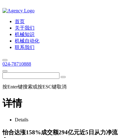
首页
关于我们
机械知识
机械自动化
联系我们
024-78710888
按Enter键搜索或按ESC键取消
详情
Details
怡合达涨158%成交额294亿元近5日从力净流