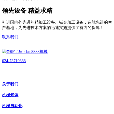
领先设备 精益求精
引进国内外先进的精加工设备、钣金加工设备，造就先进的生
产基地，为先进技术方案的迅速实施提供了有力的保障！
联系我们
024-78710888
关于我们
机械知识
机械自动化