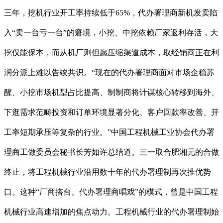
三年，挖机行业开工率持续低于65%，代办署理商新机发卖陷
入“卖一台亏一台”的窘境，小挖、中挖依赖厂家返利存活，大
挖仅能保本，而从机厂则但愿压缩渠道成本，取经销商正在利
润分派上难以告竣共识。“现在的代办署理商面对市场企稳苏
醒、小挖市场机型占比提高、制制商将计谋核心转移到海外、
下逛需求范畴投资和订单环境显著分化、客户回款率改善、开
工率短期承压等复杂的行业。”中国工程机械工业协会代办署
理商工做委员会秘书长芳如许总结道。三一取合肥湘元的合做
终止，将工程机械行业沿用数十年的代办署理制再次推优势
口。这种“厂商搭台、代办署理商唱戏”的模式，曾是中国工程
机械行业高速增加的焦点动力。工程机械行业的代办署理制始