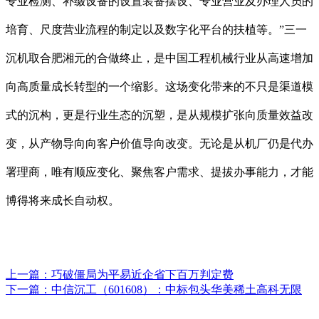
专业检测、补缀设备的设置装备摆设、专业营业及办理人员的
培育、尺度营业流程的制定以及数字化平台的扶植等。”三一
沉机取合肥湘元的合做终止，是中国工程机械行业从高速增加
向高质量成长转型的一个缩影。这场变化带来的不只是渠道模
式的沉构，更是行业生态的沉塑，是从规模扩张向质量效益改
变，从产物导向向客户价值导向改变。无论是从机厂仍是代办
署理商，唯有顺应变化、聚焦客户需求、提拔办事能力，才能
博得将来成长自动权。
上一篇：
巧破僵局为平易近企省下百万判定费
下一篇：
中信沉工（601608）：中标包头华美稀土高科无限