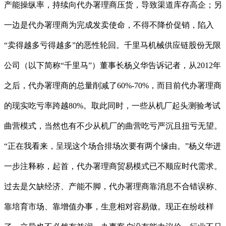
产能操纵率，持续向代办署理商压货，导致渠道库存高企；另
一边是代办署理商为完成发卖使命，不得不降价促销，陷入
“卖得越多亏得越多”的恶性轮回。千里马机械供应链股份无限
公司（以下简称“千里马”）董事长杨义华告诉记者，从2012年
之后，代办署理商的总量削减了60%-70%，而目前代办署理商
的现实吃亏率跨越80%。取此同时，一些从机厂起头测验考试
曲营模式，当然也有不少从机厂的曲营吃亏严沉且扭亏无望。
“正在我看来，呈现这个场合排场次要有两个缘由。”杨义华进
一步注释称，起首，代办署理商贸易模式已不顺应时代需求。
过去是欠缺经济、产能不脚，代办署理商靠消息不合错误称、
靠培育市场、靠增值办事，生意相对容易做。现正在纷歧样