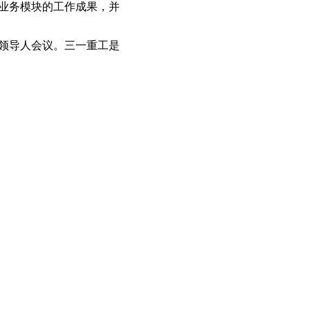
各业务模块的工作成果，并
业领导人会议。三一重工是