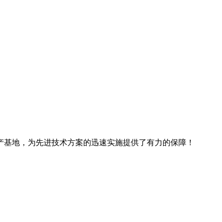
产基地，为先进技术方案的迅速实施提供了有力的保障！