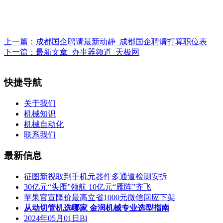
上一篇：
成都国企聘请最新动静_成都国企聘请打算职位表
下一篇：
最新文章_办事器频道_天极网
快捷导航
关于我们
机械知识
机械自动化
联系我们
最新信息
征图新视取到手机元器件多通道检测安拆
30亿元“头雁”领航 10亿元“雁阵”齐飞
苹果官宣降价最高立省1000元微信回应下架
从动切管机选哪家 金润机械专业选型指南
2024年05月01日Bl