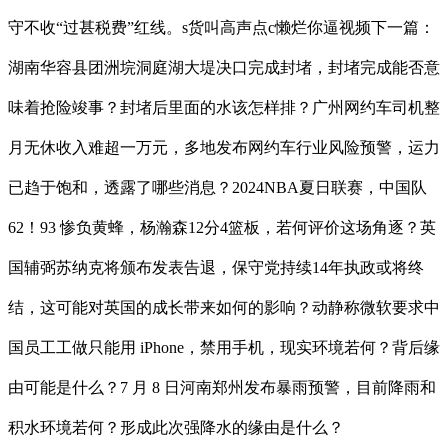
守不收“过甚税费”红线。s货叫高声点c懒烂你逼视频下一篇：
湖南华容县团洲垸洞庭湖大堤决口完成封堵，封堵完成能否意
味着抢险竣事？封堵后里面的水该怎样排？广州网约车司机整
月无休收入难超一万元，多地发布网约车行业风险预警，运力
已趋于饱和，透露了哪些消息？2024NBA夏日联赛，中国队
62！93 惨负黄蜂，杨瀚森12分4篮板，若何评价这场角逐？英
国辅弼苏纳克将颁布发表告退，保守党持续14年执政或将终
结，这可能对英国的成长带来如何的影响？动静称微软要求中
国员工工做只能用 iPhone，禁用手机，现实环境若何？背后缘
由可能是什么？7 月 8 日河南郑州发布暴雨预警，目前降雨和
积水环境若何？形成此次强降水的缘由是什么？