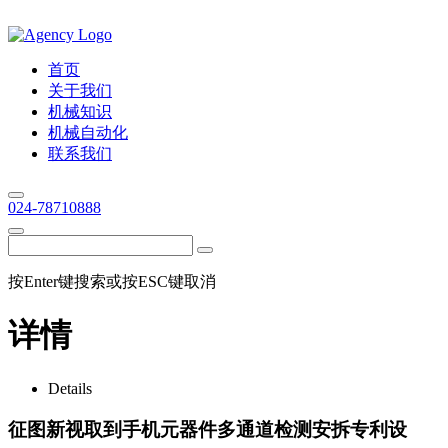
首页
关于我们
机械知识
机械自动化
联系我们
024-78710888
按Enter键搜索或按ESC键取消
详情
Details
征图新视取到手机元器件多通道检测安拆专利设