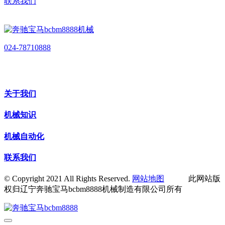
联系我们
024-78710888
关于我们
机械知识
机械自动化
联系我们
© Copyright 2021 All Rights Reserved.
网站地图
此网站版
权归辽宁奔驰宝马bcbm8888机械制造有限公司所有