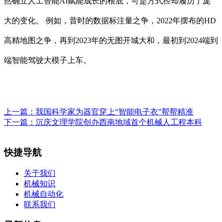
然确立人工智能AI赋能成长的根底，可是方式径却履历了庞
大的变化。 例如，昔时的数据标注量之争，2022年摆布的HD
高精地图之争，再到2023年的无图开城大和，最初到2024端到
端智能驾驶大模子上车。
上一篇：
我国科学家为器官穿上“智能电子衣”帮帮精准
下一篇：
沉庆文理学院创办西南地域首个机械人工程本科
快捷导航
关于我们
机械知识
机械自动化
联系我们