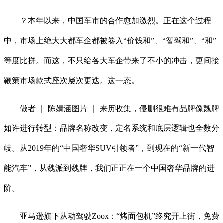
？本年以来，中国车市的合作愈加激烈。正在这个过程
中，市场上绝大大都车企都被卷入“价钱和”、“智驾和”、“和”
等度比拼。而这，不只给各大车企带来了不小的冲击，更间接
鞭策市场款式座次屡次更迭。这一态。
做者 ｜ 陈婧涵图片 ｜ 来历收集，侵删很难有品牌像魏牌
如许进行转型：品牌名称改变，定名系统和底层逻辑也全数分
歧。从2019年的“中国奢华SUV引领者”，到现在的“新一代智
能汽车”，从魏派到魏牌，我们正正在一个中国奢华品牌的进
阶。
亚马逊旗下从动驾驶Zoox：“烤面包机”终究开上街，免费