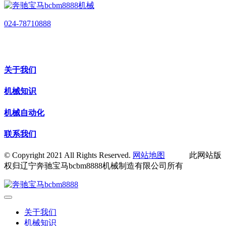
024-78710888
关于我们
机械知识
机械自动化
联系我们
© Copyright 2021 All Rights Reserved.
网站地图
此网站版
权归辽宁奔驰宝马bcbm8888机械制造有限公司所有
关于我们
机械知识