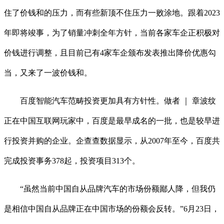
住了价钱和的压力，而有些新顶不住压力一败涂地。跟着2023
年即将竣事，为了销量冲刺全年方针，当前各家车企正积极对
价钱进行调整，且目前已有4家车企颁布发表推出降价优惠勾
当，又来了一波价钱和。
百度智能汽车范畴投资更加具有方针性。做者 ｜ 章波纹
正在中国互联网玩家中，百度是最早成名的一批，也是较早进
行投资并购的企业。企查查数据显示，从2007年至今，百度共
完成投资事务378起，投资项目313个。
“虽然当前中国自从品牌汽车的市场份额鄙人降，但我仍
是相信中国自从品牌正在中国市场的份额会反转。”6月23日，