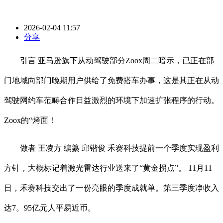
2026-02-04 11:57
分享
引言 亚马逊旗下从动驾驶部分Zoox周二暗示，已正在部
门地域向部门晚期用户供给了免费搭车办事，这是其正在从动
驾驶网约车范畴合作日益激烈的环境下加速扩张程序的行动。
Zoox的“烤面！
做者 王凌方 编纂 邱锴俊 禾赛科技提前一个季度实现盈利
方针，大概标记着激光雷达行业送来了“黄金拐点”。 11月11
日，禾赛科技交出了一份亮眼的季度成就单。第三季度净收入
达7。95亿元人平易近币。