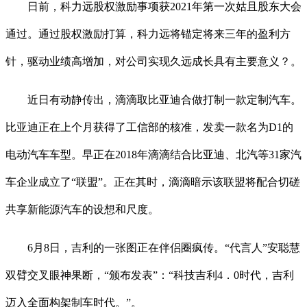
日前，科力远股权激励事项获2021年第一次姑且股东大会
通过。通过股权激励打算，科力远将锚定将来三年的盈利方
针，驱动业绩高增加，对公司实现久远成长具有主要意义？。
近日有动静传出，滴滴取比亚迪合做打制一款定制汽车。
比亚迪正在上个月获得了工信部的核准，发卖一款名为D1的
电动汽车车型。早正在2018年滴滴结合比亚迪、北汽等31家汽
车企业成立了“联盟”。正在其时，滴滴暗示该联盟将配合切磋
共享新能源汽车的设想和尺度。
6月8日，吉利的一张图正在伴侣圈疯传。“代言人”安聪慧
双臂交叉眼神果断，“颁布发表”：“科技吉利4．0时代，吉利
迈入全面构架制车时代。”。