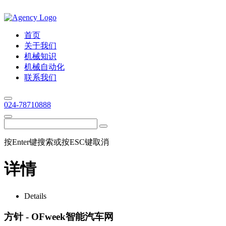
首页
关于我们
机械知识
机械自动化
联系我们
024-78710888
按Enter键搜索或按ESC键取消
详情
Details
方针 - OFweek智能汽车网