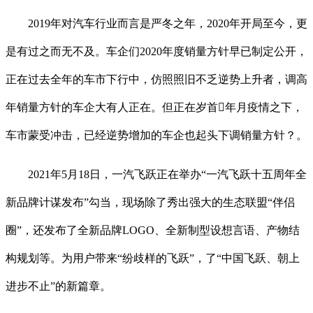
2019年对汽车行业而言是严冬之年，2020年开局至今，更
是有过之而无不及。车企们2020年度销量方针早已制定公开，
正在过去全年的车市下行中，仿照照旧不乏逆势上升者，调高
年销量方针的车企大有人正在。但正在岁首年月疫情之下，
车市蒙受冲击，已经逆势增加的车企也起头下调销量方针？。
2021年5月18日，一汽飞跃正在举办“一汽飞跃十五周年全
新品牌计谋发布”勾当，现场除了秀出强大的生态联盟“伴侣
圈”，还发布了全新品牌LOGO、全新制型设想言语、产物结
构规划等。为用户带来“纷歧样的飞跃”，了“中国飞跃、朝上
进步不止”的新篇章。