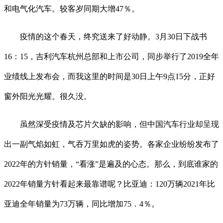
和电气化汽车。较客岁同期大增47％。
疫情的这个春天，终究送来了好动静。3月30日下战书
16：15，吉利汽车杭州总部和上市公司，同步举行了2019全年
业绩线上发布会，而我这里的时间是30日上午9点15分，正好
窗外阳光光耀。很久没。
虽然深受疫情及芯片欠缺的影响，但中国汽车行业却呈现
出一副气焰如虹，气吞万里如虎的姿势。各家企业纷纷发布了
2022年的方针销量，“看涨”是遍及的心态。那么，到底谁家的
2022年销量方针看起来最靠谱呢？比亚迪：120万辆2021年比
亚迪全年销量为73万辆，同比增加75．4％。