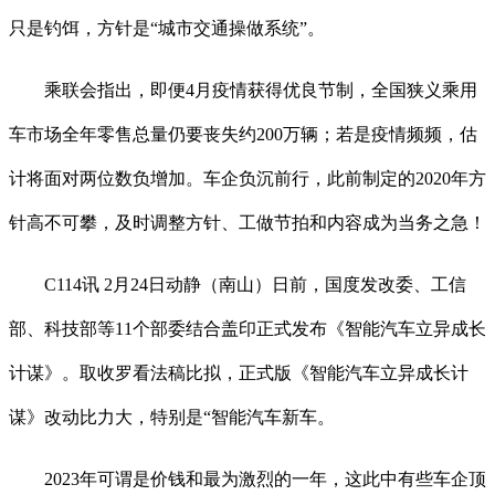
只是钓饵，方针是“城市交通操做系统”。
乘联会指出，即便4月疫情获得优良节制，全国狭义乘用
车市场全年零售总量仍要丧失约200万辆；若是疫情频频，估
计将面对两位数负增加。车企负沉前行，此前制定的2020年方
针高不可攀，及时调整方针、工做节拍和内容成为当务之急！
C114讯 2月24日动静（南山）日前，国度发改委、工信
部、科技部等11个部委结合盖印正式发布《智能汽车立异成长
计谋》。取收罗看法稿比拟，正式版《智能汽车立异成长计
谋》改动比力大，特别是“智能汽车新车。
2023年可谓是价钱和最为激烈的一年，这此中有些车企顶