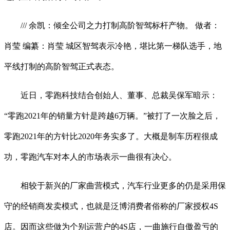
/// 余凯：倾全公司之力打制高阶智驾标杆产物。 做者：
肖莹 编纂：肖莹 城区智驾表示冷艳，堪比第一梯队选手，地
平线打制的高阶智驾正式表态。
近日，零跑科技结合创始人、董事、总裁吴保军暗示：
“零跑2021年的销量方针是跨越6万辆。”被打了一次脸之后，
零跑2021年的方针比2020年务实多了。大概是制车历程很成
功，零跑汽车对本人的市场表示一曲很有决心。
相较于新兴的厂家曲营模式，汽车行业更多的仍是采用保
守的经销商发卖模式，也就是泛博消费者俗称的厂家授权4S
店。因而这些做为个别运营户的4S店，一曲施行自傲盈亏的