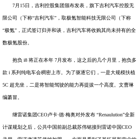
7月15日，吉利控股集团颁布发表，旗下吉利汽车控股无
限公司（下称“吉利汽车”，取极氪智能科技无限公司（下称
“极氪”，正式签订归并和谈，吉利汽车将收购其尚未持有的全
数极氪股份。
抱负 i8 将正在本年 7月发布，这之后的几个月里，抱负多
款 i 系列纯电车会稠密上市。为了驱逐它们，一是大规模扶植
5C 超充坐，二是将智能驾驶的能力再提拔一个高度。文曹琳
编纂冒。
继雷诺集团CEO卢卡·德·梅奥对外发布 “Renaulution”全新
计谋规划之后，公共中国前副总裁苏伟铭接到雷诺中国CEO