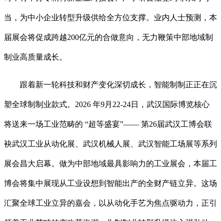
当，为中小企业转型升级供给全方位支撑。业内人士预测，本
届展会将促成跨越200亿元的合做意向，无力鞭策中部地域制
制业高质量成长。
跟着新一轮科技和财产变化深切成长，智能制制正正在沉
塑全球制制业款式。2026 年9月22-24日，武汉国际博览核心
将送来一场工业范畴的 “超等盛宴”—— 第26届武汉工博会联
袂武汉工业从动化展、武汉机械人展、武汉智能工场展等系列
展会昌大启幕。做为中部地域最具影响力的工业展会，本届工
博会将集中展现从工业设想到智能出产的全财产链立异。这场
汇聚全球工业立异的嘉会，以从动化手艺为焦点驱动力，正引