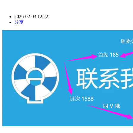
2026-02-03 12:22
分享