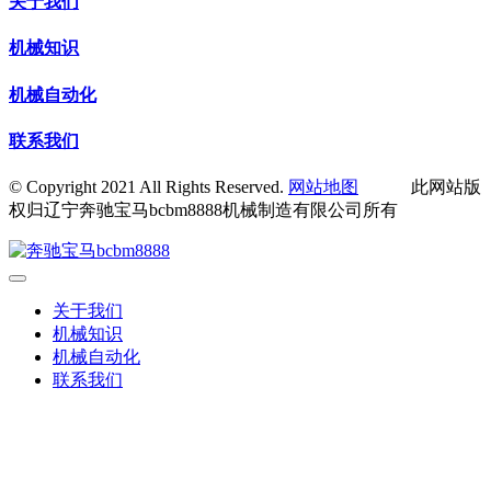
关于我们
机械知识
机械自动化
联系我们
© Copyright 2021 All Rights Reserved.
网站地图
此网站版
权归辽宁奔驰宝马bcbm8888机械制造有限公司所有
关于我们
机械知识
机械自动化
联系我们