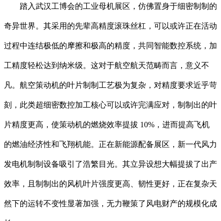
踏入武汉工博会的工业母机展区，仿佛置身于细密制制的
奇异世界。其采用的先辈高精度滚珠丝杠，可以或许正在活动
过程中连结极低的摩擦和极高的精度，共同智能数控系统，加
工精度轻松达到纳米级。这对于航空航天范畴而言，意义不
凡。航空策动机的叶片制制工艺极为复杂，对精度要求近乎苛
刻，此类超细密数控加工核心可以或许完满应对，制制出的叶
片精度更高，使策动机的燃烧效率提拔 10%，进而提高飞机
的燃油经济性和飞翔机能。正在新能源配备展区，新一代风力
发电机制制设备吸引了浩繁目光。其立异设想大幅提拔了出产
效率，且制制出的风机叶片强度更高、韧性更好，正在复杂天
然下的运转不变性显著加强，无力鞭策了风电财产的规模化成