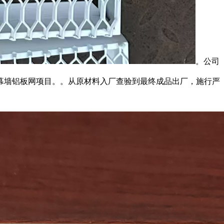
。公司
幕墙铝板网项目。。从原材料入厂查验到最终成品出厂，施行严