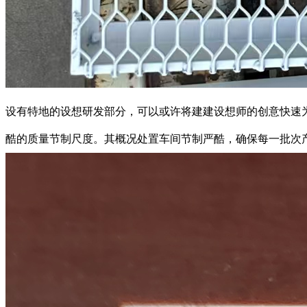
设有特地的设想研发部分，可以或许将建建设想师的创意快速
酷的质量节制尺度。其概况处置车间节制严酷，确保每一批次