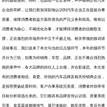
的问题取挑和。同时，也如统一记记警钟，声声敲响正在汽车
企业的耳畔，让我们愈加深刻地认识到汽车企业正在提拔办事
质量、保障消费者权益方面所肩负的严沉义务和崇高。唯有以
消费者为核心，不竭优化办事，才能博得消费者的信赖取支
撑，正在激烈的市场所作中立于不败之地。相关带领的致词讲
话竣事后，我们送来了本次勾当的沉点颁环节，本年的颁环节
共分为三轮，别离为经销商，车型，品牌。正在不雅众强烈热
闹的掌声中，各大品牌的担任人上台领，并合影迷恋。本次发
布的消费者相信、喜爱、对劲的汽车品牌及相关经销商企业，
是按照赞扬处置时间、客户办事系统完美度、消费者对劲率等
目标分析筛选出来的。它们都具有品牌宣传认识强、质量系统
完美、发卖渠道都接地气、展厅体验好、购车优胜，售后办事