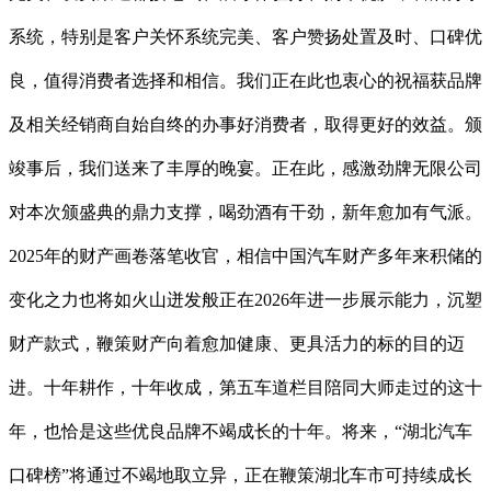
系统，特别是客户关怀系统完美、客户赞扬处置及时、口碑优
良，值得消费者选择和相信。我们正在此也衷心的祝福获品牌
及相关经销商自始自终的办事好消费者，取得更好的效益。颁
竣事后，我们送来了丰厚的晚宴。正在此，感激劲牌无限公司
对本次颁盛典的鼎力支撑，喝劲酒有干劲，新年愈加有气派。
2025年的财产画卷落笔收官，相信中国汽车财产多年来积储的
变化之力也将如火山迸发般正在2026年进一步展示能力，沉塑
财产款式，鞭策财产向着愈加健康、更具活力的标的目的迈
进。十年耕作，十年收成，第五车道栏目陪同大师走过的这十
年，也恰是这些优良品牌不竭成长的十年。将来，“湖北汽车
口碑榜”将通过不竭地取立异，正在鞭策湖北车市可持续成长