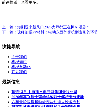
前往搜狐，查看更多。
上一篇：
短剧送来新风口2026大师都正在押AI漫剧？
下一篇：
玻纤加强PP材料：电动东西外壳抗裂变形的环节
快捷导航
关于我们
机械知识
机械自动化
联系我们
最新信息
聘请消息 中电建水电开辟集团无限公司
2026年嘉兴硕士留学机构前十解析天分正轨
六和天轮取得起动齿圈从动淬火设备专利
研蹊科技申请五轴注塑机械手专利避免机