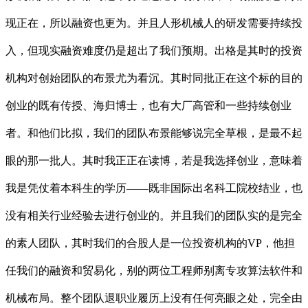
现正在，所以融资也更为。并且人形机械人的研发需要持续投
入，但现实融资难度仍是超出了我们预期。出格是其时的投资
机构对创始团队的布景尤为看沉。其时同批正在这个标的目的
创业的既有传授、海归博士，也有大厂高管和一些持续创业
者。和他们比拟，我们的团队布景能够说完全草根，是最不起
眼的那一批人。其时我正正在读博，若是我选择创业，意味着
我是凭仗着本科生的学历——既非国际出名科工院校结业，也
没有相关行业经验去进行创业的。并且我们的团队实的是完全
的素人团队，其时我们的合股人是一位投资机构的VP，他担
任我们的融资和贸易化，别的两位工程师别离专攻算法软件和
机械布局。整个团队退职业履历上没有任何亮眼之处，完全由