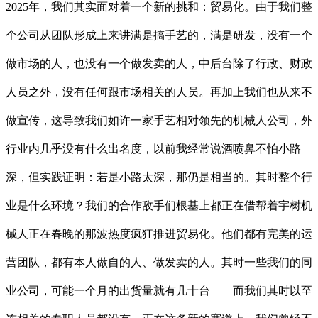
2025年，我们其实面对着一个新的挑和：贸易化。由于我们整
个公司从团队形成上来讲满是搞手艺的，满是研发，没有一个
做市场的人，也没有一个做发卖的人，中后台除了行政、财政
人员之外，没有任何跟市场相关的人员。再加上我们也从来不
做宣传，这导致我们如许一家手艺相对领先的机械人公司，外
行业内几乎没有什么出名度，以前我经常说酒喷鼻不怕小路
深，但实践证明：若是小路太深，那仍是相当的。其时整个行
业是什么环境？我们的合作敌手们根基上都正在借帮着宇树机
械人正在春晚的那波热度疯狂推进贸易化。他们都有完美的运
营团队，都有本人做自的人、做发卖的人。其时一些我们的同
业公司，可能一个月的出货量就有几十台——而我们其时以至