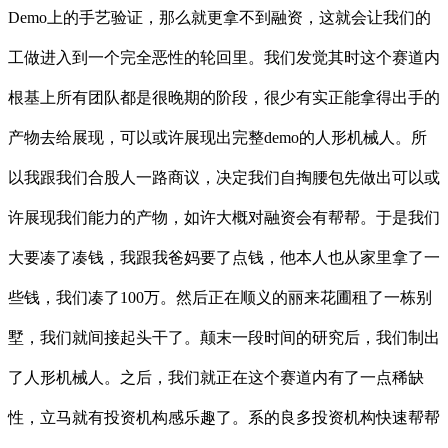
Demo上的手艺验证，那么就更拿不到融资，这就会让我们的
工做进入到一个完全恶性的轮回里。我们发觉其时这个赛道内
根基上所有团队都是很晚期的阶段，很少有实正能拿得出手的
产物去给展现，可以或许展现出完整demo的人形机械人。所
以我跟我们合股人一路商议，决定我们自掏腰包先做出可以或
许展现我们能力的产物，如许大概对融资会有帮帮。于是我们
大要凑了凑钱，我跟我爸妈要了点钱，他本人也从家里拿了一
些钱，我们凑了100万。然后正在顺义的丽来花圃租了一栋别
墅，我们就间接起头干了。颠末一段时间的研究后，我们制出
了人形机械人。之后，我们就正在这个赛道内有了一点稀缺
性，立马就有投资机构感乐趣了。系的良多投资机构快速帮帮