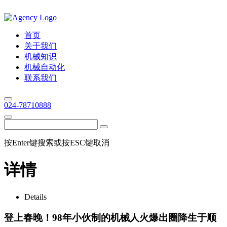
首页
关于我们
机械知识
机械自动化
联系我们
024-78710888
按Enter键搜索或按ESC键取消
详情
Details
登上春晚！98年小伙制的机械人火爆出圈降生于顺