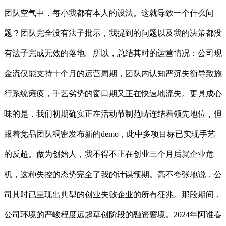
团队空气中，每小我都有本人的设法。这就导致一个什么问
题？团队完全没有法子批示，我提到的问题以及我的决策都没
有法子完成无效的落地。所以，总结其时的运营情况：公司现
金流仅能支持十个月的运营周期，团队内认知严沉失衡导致施
行系统瘫痪，手艺劣势的窗口期又正在快速地流失。更具成心
味的是，我们初期确实正在活动节制范畴连结着领先地位，但
跟着竞品团队稠密发布新的demo，此中多项目标已实现手艺
的反超。做为创始人，我不得不正在创业三个月后就企业危
机，这种失控的态势完全了我的计谋预期。毫不夸张地说，公
司其时已呈现出典型的创业失败企业的所有征兆。那段期间，
公司环境的严峻程度远超草创阶段的融资窘境。2024年阿谁春