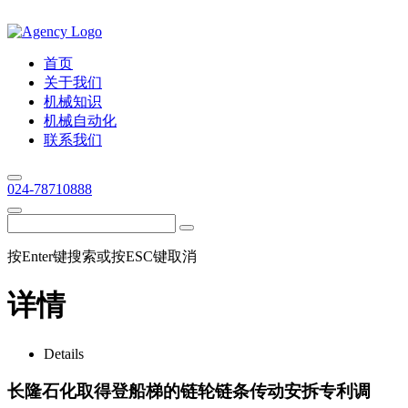
首页
关于我们
机械知识
机械自动化
联系我们
024-78710888
按Enter键搜索或按ESC键取消
详情
Details
长隆石化取得登船梯的链轮链条传动安拆专利调