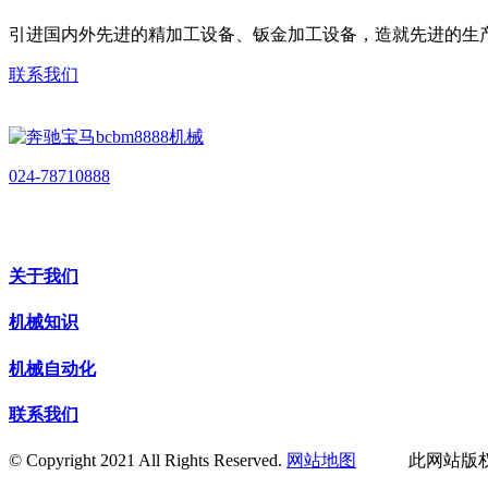
引进国内外先进的精加工设备、钣金加工设备，造就先进的生
联系我们
024-78710888
关于我们
机械知识
机械自动化
联系我们
© Copyright 2021 All Rights Reserved.
网站地图
此网站版权归辽