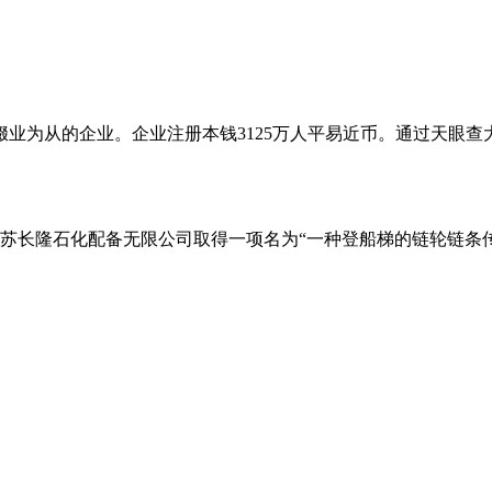
从的企业。企业注册本钱3125万人平易近币。通过天眼查大
长隆石化配备无限公司取得一项名为“一种登船梯的链轮链条传动安