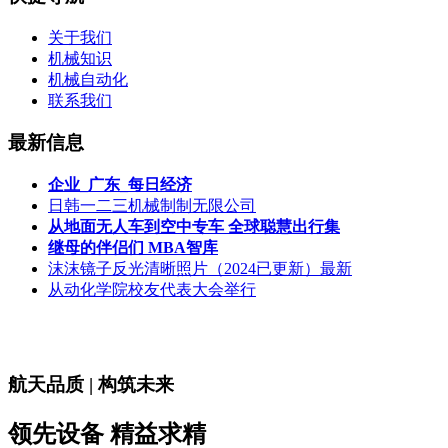
关于我们
机械知识
机械自动化
联系我们
最新信息
企业_广东_每日经济
日韩一二三机械制制无限公司
从地面无人车到空中专车 全球聪慧出行集
继母的伴侣们 MBA智库
沫沫镜子反光清晰照片（2024已更新）最新
从动化学院校友代表大会举行
航天品质 | 构筑未来
领先设备 精益求精