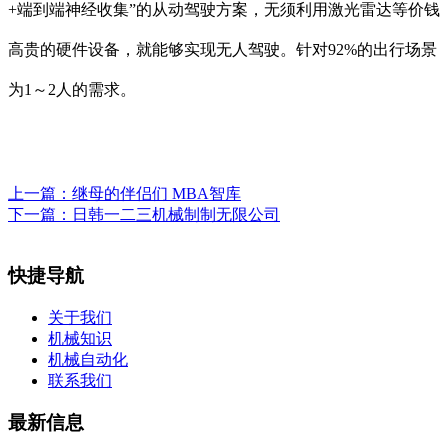
+端到端神经收集”的从动驾驶方案，无须利用激光雷达等价钱
高贵的硬件设备，就能够实现无人驾驶。针对92%的出行场景
为1～2人的需求。
上一篇：
继母的伴侣们 MBA智库
下一篇：
日韩一二三机械制制无限公司
快捷导航
关于我们
机械知识
机械自动化
联系我们
最新信息