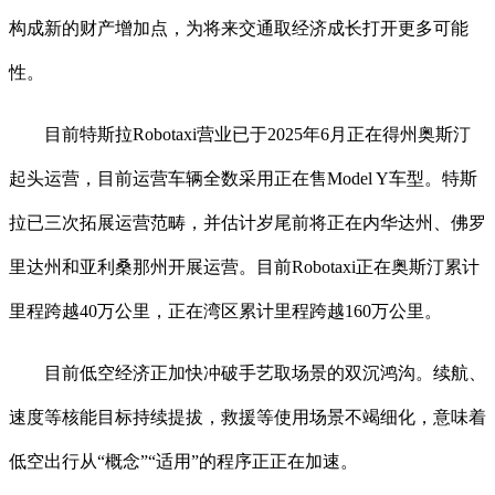
构成新的财产增加点，为将来交通取经济成长打开更多可能
性。
目前特斯拉Robotaxi营业已于2025年6月正在得州奥斯汀
起头运营，目前运营车辆全数采用正在售Model Y车型。特斯
拉已三次拓展运营范畴，并估计岁尾前将正在内华达州、佛罗
里达州和亚利桑那州开展运营。目前Robotaxi正在奥斯汀累计
里程跨越40万公里，正在湾区累计里程跨越160万公里。
目前低空经济正加快冲破手艺取场景的双沉鸿沟。续航、
速度等核能目标持续提拔，救援等使用场景不竭细化，意味着
低空出行从“概念”“适用”的程序正正在加速。