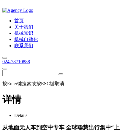
首页
关于我们
机械知识
机械自动化
联系我们
024-78710888
按Enter键搜索或按ESC键取消
详情
Details
从地面无人车到空中专车 全球聪慧出行集中“上