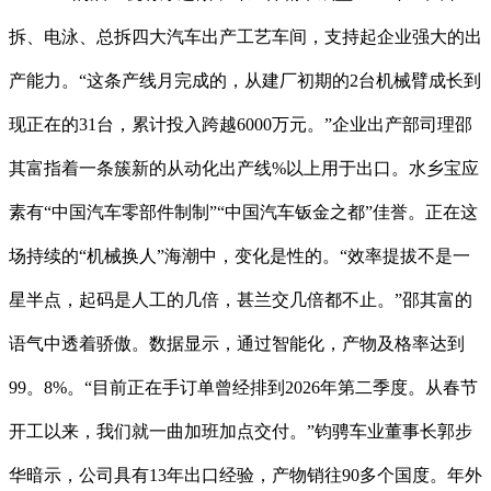
拆、电泳、总拆四大汽车出产工艺车间，支持起企业强大的出
产能力。“这条产线月完成的，从建厂初期的2台机械臂成长到
现正在的31台，累计投入跨越6000万元。”企业出产部司理邵
其富指着一条簇新的从动化出产线%以上用于出口。水乡宝应
素有“中国汽车零部件制制”“中国汽车钣金之都”佳誉。正在这
场持续的“机械换人”海潮中，变化是性的。“效率提拔不是一
星半点，起码是人工的几倍，甚兰交几倍都不止。”邵其富的
语气中透着骄傲。数据显示，通过智能化，产物及格率达到
99。8%。“目前正在手订单曾经排到2026年第二季度。从春节
开工以来，我们就一曲加班加点交付。”钧骋车业董事长郭步
华暗示，公司具有13年出口经验，产物销往90多个国度。年外