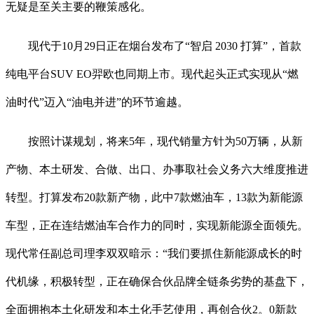
无疑是至关主要的鞭策感化。
现代于10月29日正在烟台发布了“智启 2030 打算”，首款
纯电平台SUV EO羿欧也同期上市。现代起头正式实现从“燃
油时代”迈入“油电并进”的环节逾越。
按照计谋规划，将来5年，现代销量方针为50万辆，从新
产物、本土研发、合做、出口、办事取社会义务六大维度推进
转型。打算发布20款新产物，此中7款燃油车，13款为新能源
车型，正在连结燃油车合作力的同时，实现新能源全面领先。
现代常任副总司理李双双暗示：“我们要抓住新能源成长的时
代机缘，积极转型，正在确保合伙品牌全链条劣势的基盘下，
全面拥抱本土化研发和本土化手艺使用，再创合伙2。0新款