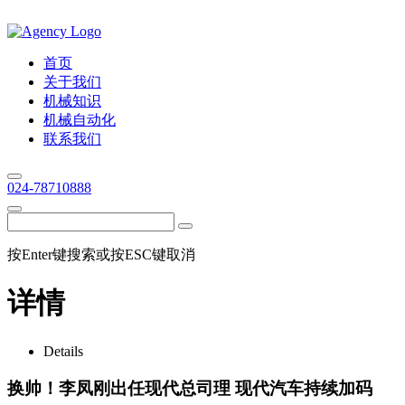
首页
关于我们
机械知识
机械自动化
联系我们
024-78710888
按Enter键搜索或按ESC键取消
详情
Details
换帅！李凤刚出任现代总司理 现代汽车持续加码