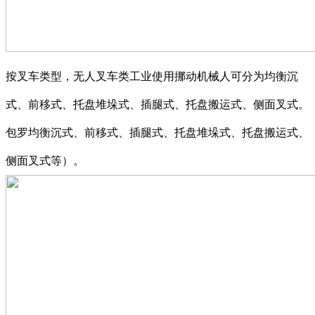
按叉车类型，无人叉车类工业使用挪动机械人可分为均衡沉
式、前移式、托盘堆垛式、插腿式、托盘搬运式、侧面叉式。
包罗均衡沉式、前移式、插腿式、托盘堆垛式、托盘搬运式、
侧面叉式等）。