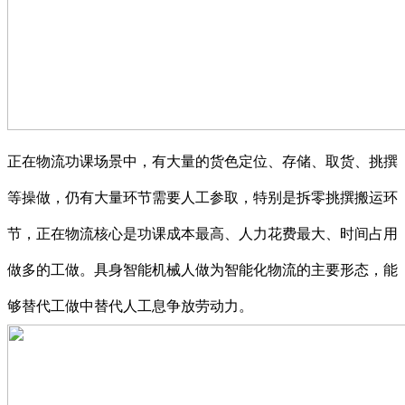
正在物流功课场景中，有大量的货色定位、存储、取货、挑撰
等操做，仍有大量环节需要人工参取，特别是拆零挑撰搬运环
节，正在物流核心是功课成本最高、人力花费最大、时间占用
做多的工做。具身智能机械人做为智能化物流的主要形态，能
够替代工做中替代人工息争放劳动力。