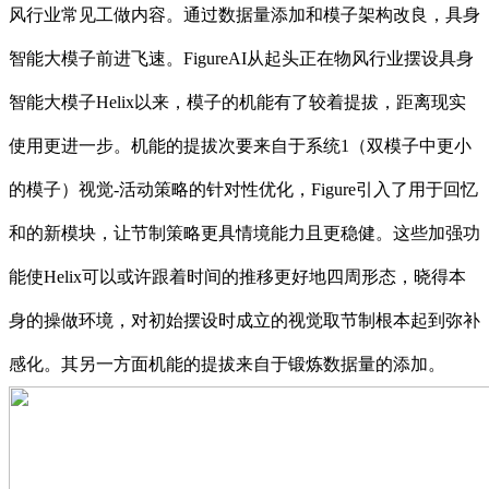
风行业常见工做内容。通过数据量添加和模子架构改良，具身
智能大模子前进飞速。FigureAI从起头正在物风行业摆设具身
智能大模子Helix以来，模子的机能有了较着提拔，距离现实
使用更进一步。机能的提拔次要来自于系统1（双模子中更小
的模子）视觉-活动策略的针对性优化，Figure引入了用于回忆
和的新模块，让节制策略更具情境能力且更稳健。这些加强功
能使Helix可以或许跟着时间的推移更好地四周形态，晓得本
身的操做环境，对初始摆设时成立的视觉取节制根本起到弥补
感化。其另一方面机能的提拔来自于锻炼数据量的添加。