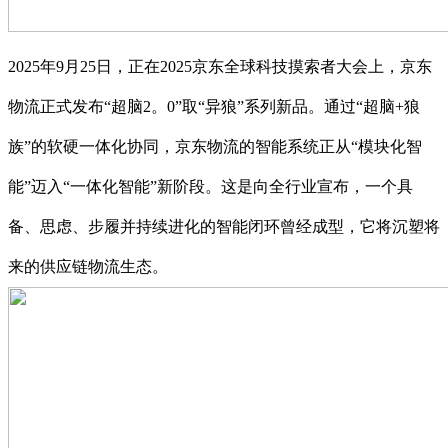
2025年9月25日，正在2025京东全球科技摸索者大会上，京东
物流正式发布“超脑2。0”取“异狼”系列新品。通过“超脑+狼
族”的软硬一体化协同，京东物流的智能系统正从“模块化智
能”迈入“一体化智能”新阶段。这是向全行业宣布，一个具
备、思虑、步履并持续进化的智能闭环曾经成型，它将沉塑将
来的供应链物流生态。