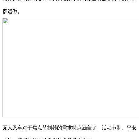
群运做。
无人叉车对于焦点节制器的需求特点涵盖了、活动节制、平安