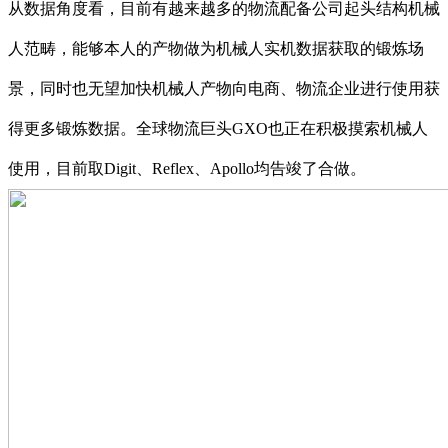
从数据角度看，目前有越来越多的物流配备公司起头结构机械
人范畴，能够本人的产物做为机械人实机数据获取的锻炼场
景，同时也无望加快机械人产物向电商、物流企业进行使用获
得更多锻炼数据。全球物流巨头GXO也正在积极摸索机械人
使用，目前取Digit、Reflex、Apollo均告竣了合做。