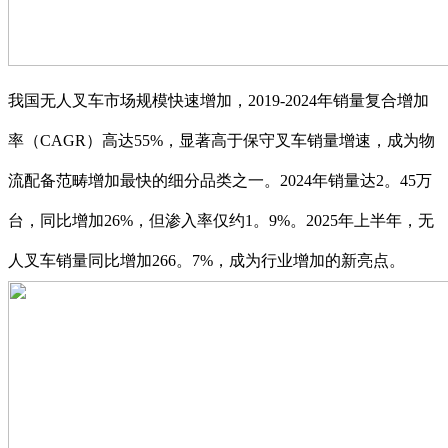
我国无人叉车市场规模快速增加，2019-2024年销量复合增加
率（CAGR）高达55%，显著高于保守叉车销量增速，成为物
流配备范畴增加最快的细分品类之一。2024年销量达2。45万
台，同比增加26%，但渗入率仅约1。9%。2025年上半年，无
人叉车销量同比增加266。7%，成为行业增加的新亮点。