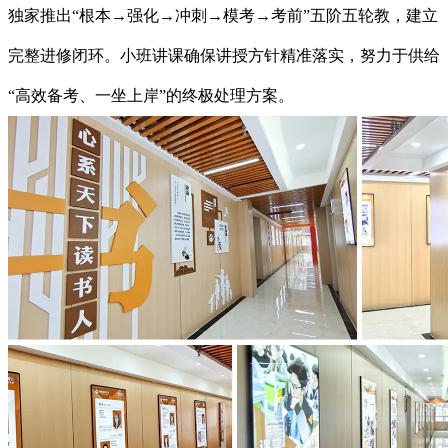
独家推出“根本→强化→冲刺→模考→考前”五阶五轮教，建立
完整进修闭环。小班讲课确保讲授方针精准落实，努力于供给
“高效备考、一坐上岸”的终极处理方案。