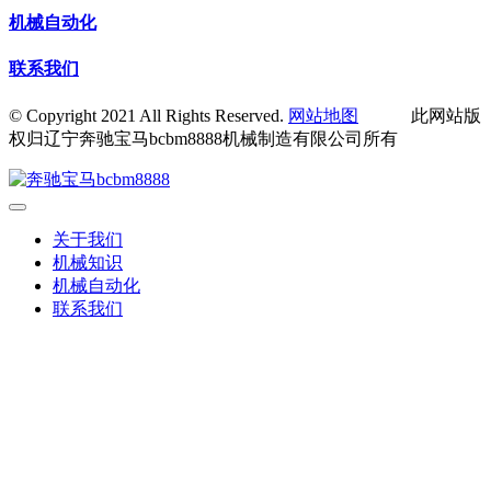
机械自动化
联系我们
© Copyright 2021 All Rights Reserved.
网站地图
此网站版
权归辽宁奔驰宝马bcbm8888机械制造有限公司所有
关于我们
机械知识
机械自动化
联系我们