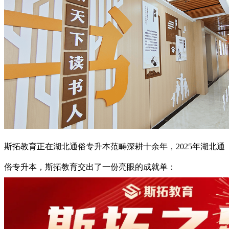
斯拓教育正在湖北通俗专升本范畴深耕十余年，2025年湖北通
俗专升本，斯拓教育交出了一份亮眼的成就单：