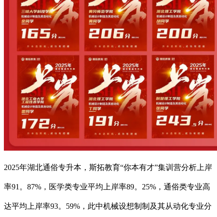
2025年湖北通俗专升本，斯拓教育“你本有才”集训营分析上岸
率91。87%，医学类专业平均上岸率89。25%，通俗类专业高
达平均上岸率93。59%，此中机械设想制制及其从动化专业分