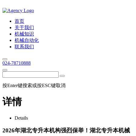
首页
关于我们
机械知识
机械自动化
联系我们
024-78710888
按Enter键搜索或按ESC键取消
详情
Details
2026年湖北专升本机构强烈保举！湖北专升本机械