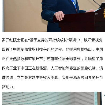
罗开红院士正在“基于立异的可持续成长”演讲中，以汗青视角
回首了中国制船业取科技兴起的过程。他援用数据指出，中国
正在天然指数和57项环节手艺范畴位居全球前列，并瞻望了第
四次工业下中国正在新能源、人工智能等赛道的领跑机缘。演
讲强调，立异是逾越中等收入圈套、实现平易近族回复的环节
驱动力。