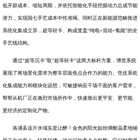
低开辟成本、缩短周期，并依托智能化手段挖掘动力总成节能
潜力，实现国七手艺成本中性准绳。同时正在新能源范畴推进
系统化集成立异，超等轻卡、构成笼盖“纯电+混动+氢能”的全
手艺线结构。
通过“超等沉卡”取“超等轻卡”这两大标杆方案，博世系统
展现了将场景化需求为整车层面焦点合作力的能力。凭仗系统
化集成能力和模块化设想，可敏捷响应千场千面的客户需求，
帮帮从机厂正在激烈市场所作中，快速推出更平安、更节能、
更经济的定制化产物。
洛浦县这片水域实是让醉！金色的阳光如丝绸般温柔地铺