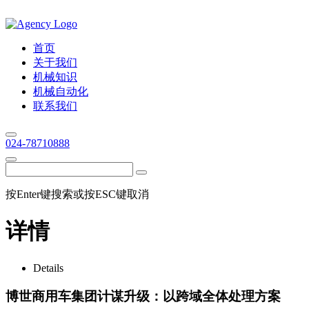
首页
关于我们
机械知识
机械自动化
联系我们
024-78710888
按Enter键搜索或按ESC键取消
详情
Details
博世商用车集团计谋升级：以跨域全体处理方案