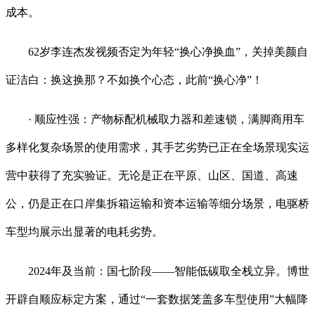
成本。
62岁李连杰发视频否定为年轻“换心净换血”，关掉美颜自
证洁白：换这换那？不如换个心态，此前“换心净”！
· 顺应性强：产物标配机械取力器和差速锁，满脚商用车
多样化复杂场景的使用需求，其手艺劣势已正在全场景现实运
营中获得了充实验证。无论是正在平原、山区、国道、高速
公，仍是正在口岸集拆箱运输和资本运输等细分场景，电驱桥
车型均展示出显著的电耗劣势。
2024年及当前：国七阶段——智能低碳取全栈立异。博世
开辟自顺应标定方案，通过“一套数据笼盖多车型使用”大幅降