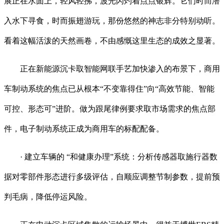
展正在水面上，轻风轻拂，波光闪灼着点点银辉。它们时而潜
入水下寻食，时而振翅游玩，那份悠然的神志非分特别动听。
看着这幅活泼的天然画卷，不由感慨这里生态的成效之显著。
正在新能源沉卡取智能网联手艺加快渗入的布景下，商用
车制动系统的焦点已从根本“不变靠得住”向“高效节能、智能
可控、形态可”进阶。做为跟尾律例要求取市场需求的焦点部
件，电子制动系统正成为商用车的标配配备。
· 建立车辆的 “和健康办理”系统：分析传感器取施行器数
据对零部件形态进行多级评估，自顺应调整节制参数，提前预
判毛病，降低停运风险。