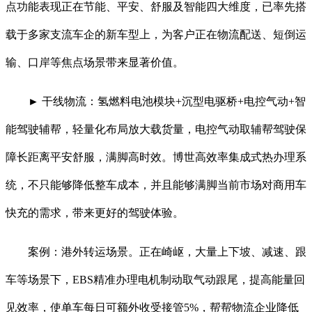
点功能表现正在节能、平安、舒服及智能四大维度，已率先搭
载于多家支流车企的新车型上，为客户正在物流配送、短倒运
输、口岸等焦点场景带来显著价值。
► 干线物流：氢燃料电池模块+沉型电驱桥+电控气动+智
能驾驶辅帮，轻量化布局放大载货量，电控气动取辅帮驾驶保
障长距离平安舒服，满脚高时效。博世高效率集成式热办理系
统，不只能够降低整车成本，并且能够满脚当前市场对商用车
快充的需求，带来更好的驾驶体验。
案例：港外转运场景。正在崎岖，大量上下坡、减速、跟
车等场景下，EBS精准办理电机制动取气动跟尾，提高能量回
见效率，使单车每日可额外收受接管5%，帮帮物流企业降低