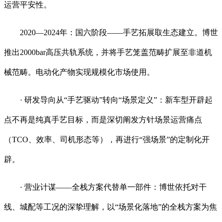
运营平安性。
2020—2024年：国六阶段——手艺拓展取生态建立。博世
推出2000bar高压共轨系统，并将手艺笼盖范畴扩展至非道机
械范畴。电动化产物实现规模化市场使用。
· 研发导向从“手艺驱动”转向“场景定义”：新车型开辟起
点不再是纯真手艺目标，而是深切阐发方针场景运营痛点
（TCO、效率、司机形态等），再进行“强场景”的定制化开
辟。
· 营业计谋——全栈方案代替单一部件：博世依托对干
线、城配等工况的深挚理解，以“场景化落地”的全栈方案为焦