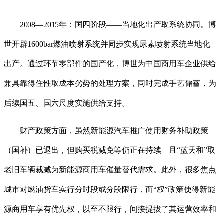
2008—2015年：国四阶段——当地化出产取系统协同。博
世开辟1600bar燃油喷射系统并同步实现尿素喷射系统当地化
出产。通过环节零部件的国产化，博世为中国商用车企业供给
兼具靠得住性取成本劣势的处理方案，同时完成手艺储蓄，为
后续国五、国六尺度实施供给支持。
财产政策方面，虽然新能源汽车推广使用财务补助政策
（国补）已退出，但购买税减免等仍正在持续，且“蓝天和”取
老旧车辆裁减为新能源商用车催量替代需求。此外，很多焦点
城市对燃油货车实行分时段或分段限行，而“权”政策使得新能
源商用车享有优先权，以至不限行，间接提拔了其运营效率和