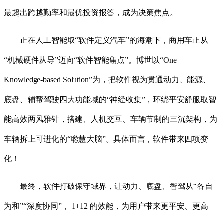
最超出跨越勤率和最优投资报答，成为决策焦点。
正在人工智能取“软件定义汽车”的海潮下，商用车正从
“机械硬件从导”迈向“软件智能焦点”。博世以“One
Knowledge-based Solution”为，把软件视为贯通动力、能源、
底盘、辅帮驾驶四大功能域的“神经收集”，环绕平安舒服取智
能高效两风雅针，搭建、人机交互、车辆节制的三沉架构，为
车辆拆上可进化的“聪慧大脑”。具体而言，软件带来四项变
化！
最终，软件打破保守域界，让动力、底盘、智驾从“各自
为和”“深度协同”， 1+12 的效能，为用户带来更平安、更高