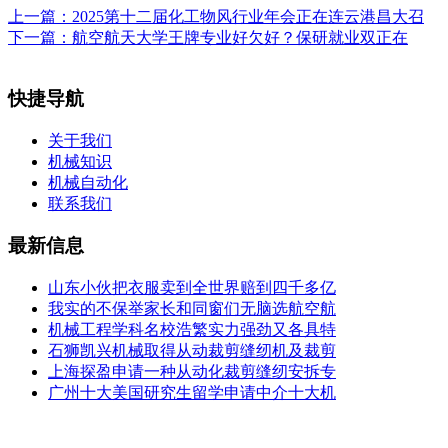
上一篇：
2025第十二届化工物风行业年会正在连云港昌大召
下一篇：
航空航天大学王牌专业好欠好？保研就业双正在
快捷导航
关于我们
机械知识
机械自动化
联系我们
最新信息
山东小伙把衣服卖到全世界赔到四千多亿
我实的不保举家长和同窗们无脑选航空航
机械工程学科名校浩繁实力强劲又各具特
石狮凯兴机械取得从动裁剪缝纫机及裁剪
上海探盈申请一种从动化裁剪缝纫安拆专
广州十大美国研究生留学申请中介十大机