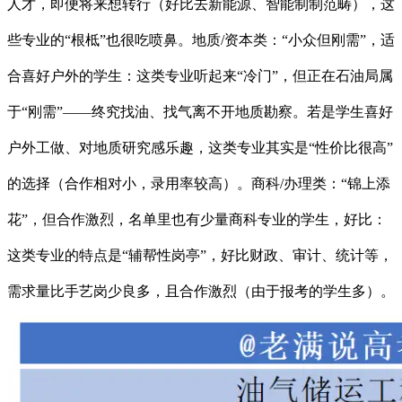
人才，即便将来想转行（好比去新能源、智能制制范畴），这
些专业的“根柢”也很吃喷鼻。地质/资本类：“小众但刚需”，适
合喜好户外的学生：这类专业听起来“冷门”，但正在石油局属
于“刚需”——终究找油、找气离不开地质勘察。若是学生喜好
户外工做、对地质研究感乐趣，这类专业其实是“性价比很高”
的选择（合作相对小，录用率较高）。商科/办理类：“锦上添
花”，但合作激烈，名单里也有少量商科专业的学生，好比：
这类专业的特点是“辅帮性岗亭”，好比财政、审计、统计等，
需求量比手艺岗少良多，且合作激烈（由于报考的学生多）。