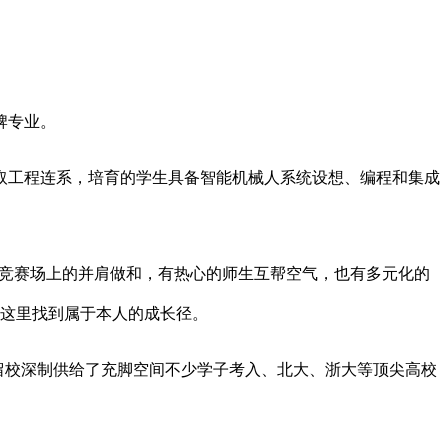
牌专业。
工程连系，培育的学生具备智能机械人系统设想、编程和集成
、竞赛场上的并肩做和，有热心的师生互帮空气，也有多元化的
在这里找到属于本人的成长径。
留校深制供给了充脚空间不少学子考入、北大、浙大等顶尖高校