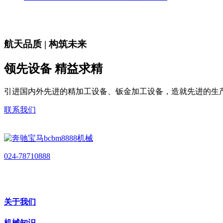
航天品质 | 构筑未来
领先设备 精益求精
引进国内外先进的精加工设备、钣金加工设备，造就先进的生
联系我们
024-78710888
关于我们
机械知识