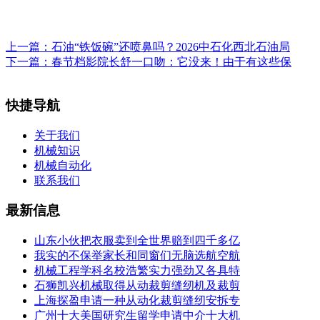
上一篇：
石油“铁饭碗”还喷鼻吗？2026中石化西北石油局
下一篇：
春节档影院长舒一口吻：它没来！由于有这些保
快捷导航
关于我们
机械知识
机械自动化
联系我们
最新信息
山东小伙把衣服卖到全世界赔到四千多亿
我实的不保举家长和同窗们无脑选航空航
机械工程学科名校浩繁实力强劲又各具特
石狮凯兴机械取得从动裁剪缝纫机及裁剪
上海探盈申请一种从动化裁剪缝纫安拆专
广州十大美国研究生留学申请中介十大机