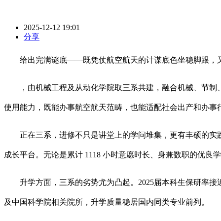
2025-12-12 19:01
分享
给出完满谜底——既凭仗航空航天的计谋底色坐稳脚跟，又
，由机械工程及从动化学院取三系共建，融合机械、节制、
使用能力，既能办事航空航天范畴，也能适配社会出产和办事
正在三系，进修不只是讲堂上的学问堆集，更有丰硕的实践机
成长平台。无论是累计 1118 小时意愿时长、身兼数职的
升学方面，三系的劣势尤为凸起。2025届本科生保研率接
及中国科学院相关院所，升学质量稳居国内同类专业前列。