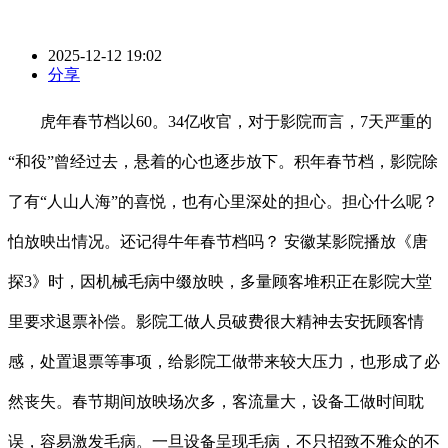
2025-12-12 19:02
分享
虎年春节档以60。34亿收官，对于影院而言，7天严重的
“和役”曾经过去，悬着的心也逐步放下。积年春节档，影院除
了有“人山人海”的喜悦，也有心里深处的担心。担心什么呢？
怕放映出情况。还记得牛年春节档吗？ 安徽某影院播放《唐
探3》时，因机械毛病中缀放映，多量顾客堆积正在影院大堂
里要求退票补偿。影院工做人员破费很大精神去安抚顾客情
感，处置退票等事项，给影院工做带来较大压力，也形成了必
然丧失。春节期间放映场次多，客流量大，设备工做时间耽
误，容易激发毛病。一旦设备呈现毛病，不只招致不雅众的不