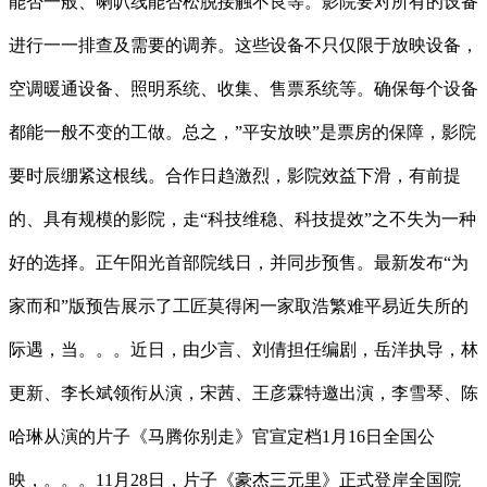
能否一般、喇叭线能否松脱接触不良等。影院要对所有的设备
进行一一排查及需要的调养。这些设备不只仅限于放映设备，
空调暖通设备、照明系统、收集、售票系统等。确保每个设备
都能一般不变的工做。总之，”平安放映”是票房的保障，影院
要时辰绷紧这根线。合作日趋激烈，影院效益下滑，有前提
的、具有规模的影院，走“科技维稳、科技提效”之不失为一种
好的选择。正午阳光首部院线日，并同步预售。最新发布“为
家而和”版预告展示了工匠莫得闲一家取浩繁难平易近失所的
际遇，当。。。近日，由少言、刘倩担任编剧，岳洋执导，林
更新、李长斌领衔从演，宋茜、王彦霖特邀出演，李雪琴、陈
哈琳从演的片子《马腾你别走》官宣定档1月16日全国公
映，。。。11月28日，片子《豪杰三元里》正式登岸全国院