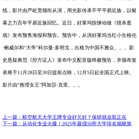
线，影片由严屹宽领衔从演，用光影传承不平平易近族，以银
幕之力百年平易近族回忆。近日，好莱坞惊悚动做《猎杀逛
戏》发布预售海报和预告。预告中，从演好莱坞当红小生格伦
·鲍威尔和“大帝”科尔曼·多明戈，出格为中国不雅众。。。影
史悬疑典范《控方证人》发布中文配音版终极预告，并颁布发
表将于11月28日至30日提前点映，12月5日起全国正式上映。
影片由“推理女王”阿加莎·克里。。。
上一篇：
航空航天大学王牌专业好欠好？保研就业双正在
下一篇：
从动化专业火爆！2025年最强50所大学排名揭晓第