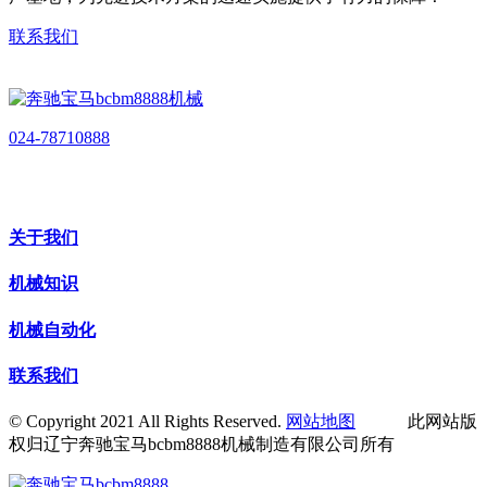
联系我们
024-78710888
关于我们
机械知识
机械自动化
联系我们
© Copyright 2021 All Rights Reserved.
网站地图
此网站版
权归辽宁奔驰宝马bcbm8888机械制造有限公司所有