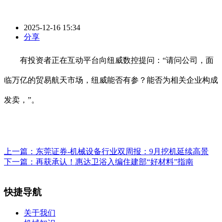
2025-12-16 15:34
分享
有投资者正在互动平台向纽威数控提问：“请问公司，面
临万亿的贸易航天市场，纽威能否有参？能否为相关企业构成
发卖，”。
上一篇：
东莞证券-机械设备行业双周报：9月挖机延续高景
下一篇：
再获承认！惠达卫浴入编住建部“好材料”指南
快捷导航
关于我们