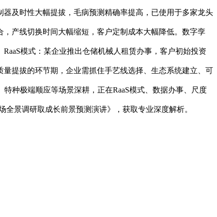
制器及时性大幅提拔，毛病预测精确率提高，已使用于多家龙头
合，产线切换时间大幅缩短，客户定制成本大幅降低。数字孪
RaaS模式：某企业推出仓储机械人租赁办事，客户初始投资
质量提拔的环节期，企业需抓住手艺线选择、生态系统建立、可
特种极端顺应等场景深耕，正在RaaS模式、数据办事、尺度
业市场全景调研取成长前景预测演讲》，获取专业深度解析。