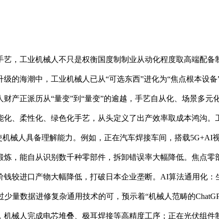
艺，工业机械人不只是权衡国度制制业从动化程度取高端配备
的海潮中，工业机械人已从“可选东西”进化为“焦点根本设备”。中
财产正派历从“量变”到“量变”的逾越，手艺自从化、场景多元
能化、柔性化、绿色化手艺，从头定义了出产效率取成本鸿沟。工
，使机械人具备理解能力。例如，正在汽车焊接车间，搭载5G+A
锻炼，能自从识别数千种零部件，拆卸错误率大幅降低。焦点零
钱较进口产物大幅降低，打破日本企业垄断。AI算法通用化：
过少量数据进修复杂通用技术的可，预示着“机械人范畴的ChatG
，机械人完成电芯堆叠、极耳焊接等高精度工序；正在光伏组件