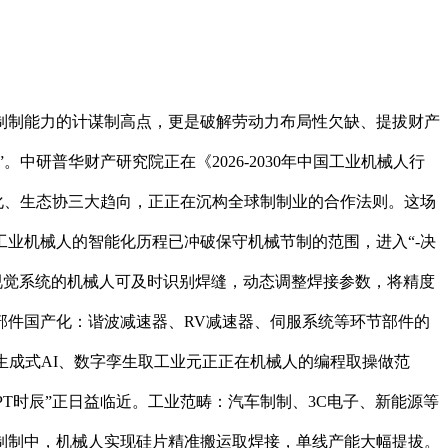
制制能力的计谋制高点，更是破解劳动力布局性欠缺、提拔财产
研普华财产研究院正在《2026-2030年中国工业机械人行
化、生态协三大趋向，正正在沉构全球制制业的合作法则。这场
业机械人的智能化历程已冲破保守机械节制的范围，进入“-决
I视觉系统的机械人可及时识别焊缝，动态调整焊接参数，将精度
部件国产化：谐波减速器、RV减速器、伺服系统等环节部件的
生成式AI、数字孪生取工业元正正在机械人的编程取操做范
PT时辰”正日益临近。工业范畴：汽车制制、3C电子、新能源等
制制中，机械人实现硅片精准搬运取焊接，单线产能大幅提拔。