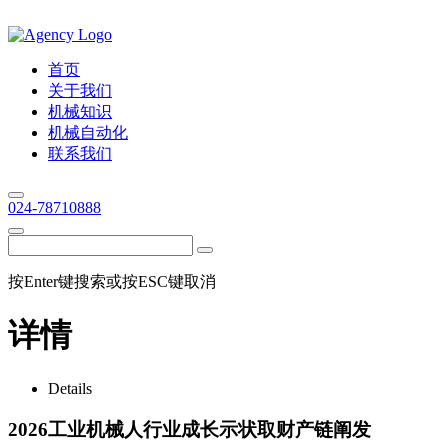
首页
关于我们
机械知识
机械自动化
联系我们
024-78710888
按Enter键搜索或按ESC键取消
详情
Details
2026工业机械人行业成长示状取财产链阐发