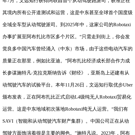
年7月，文远知行获得阿联酋首个从动驾驶跑派司，获准正在
其境内所有公开道测试和运营，这是中东甚至全球首个国度级
全域全车型从动驾驶派司。到2025年中，这家公司的Robotaxi
办事扩展至阿布扎比市区多个片区。“只需走到街上，你会发
觉良多中国汽车曾经涌入（中东）市场，由于这些电动汽车的
质量正在那里，例如比亚迪。”阿布扎比经济成长部合作力成
长参谋施特凡·克拉克斯纳告诉《财经》，亚斯岛上还建有从
动驾驶汽车的试验平台。本年11月26日，文远知行取优步Uber
颁布发表，正在阿布扎比正式启动L4级纯无人Robotaxi贸易化
运营。这是中东地域初次落地Robotaxi纯无人运营。“我们有
SAVI（智能和从动驾驶汽车财产集群）。中国公司正在从动
驾驶方面饰演着很是主要的脚色。”施特凡说。2023年，阿布