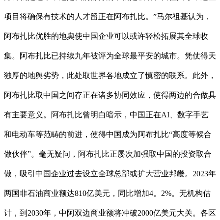
项目将确保有技术的人才留正在阿布扎比。”马尔祖基认为，
阿布扎比优胜的地舆使中国企业可以或许轻松拓展其全球收
集。阿布扎比已持续九年被评为全球最平安的城市。凭仗得天
独厚的地舆劣势，此处取世界各地成立了慎密的联系。此外，
阿布扎比取中国之间存正在诸多协同效应，使得两边的合做具
有主要意义。阿布扎比曾明白暗示，中国正在AI、数字手艺
和电动车等范畴的前进，使得中国成为阿布扎比“高度等候合
做伙伴”。毫无疑问，阿布扎比正屡次加强取中国的投资取合
做，吸引中国企业过去设立全球总部或扩大营业邦畿。2023年
两国非石油商业额达810亿美元，同比增加4。2%。无机构估
计，到2030年，中阿双边商业额将冲破2000亿美元大关。各区