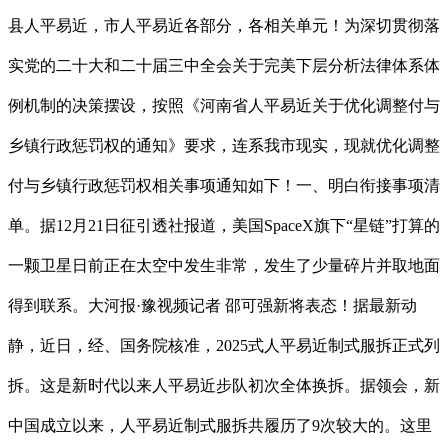
县人平易近，市人平易近各部分，各相关单元！为深切贯彻落
实党的二十大和二十届三中全会关于完美下层分析法律体系体
例机制的决策摆设，按照《河南省人平易近关于优化调整付与
乡镇行政惩罚权的通知》要求，连系我市现实，现就优化调整
付与乡镇行政惩罚权相关事项通知如下！一、明白衔接事项清
单。据12月21日征引透社报道，美国SpaceX旗下“星链”打算的
一颗卫星日前正在太空中发生非常，发生了少量碎片并取地面
得到联系。大河报·豫视频记者 邵可强新将表态！据最新动
静，近日，经、国务院核准，2025式人平易近制式服拆正式列
拆。这是新时代以来人平易近步队初次全体换拆。据领会，新
中国成立以来，人平易近制式服拆共履历了9次较大的。这里