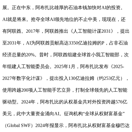
展。正在中东，阿布扎比雄厚的石油本钱加快对AI的投资。
AI就是将来。抢夺全球AI领先地位的不止中美，现现在，还
有阿联酋。2017年，阿联酋推出《人工智能计谋2031》，提出
至2031年，AI为阿联酋贡献高达3350亿迪拉姆的P，占非石油
经济总量的20%。昔时，阿联酋组建全球首小我工智能部，次
年组建人工智能委员会。2025年1月，阿布扎比发布《2025-
2027年数字化计谋》，提出投入130亿迪拉姆（约253亿元），
使用跨越200项人工智能手艺立异，打制全球领先的人工智能
驱动型。2024年，阿布扎比的从权基金共对外投资跨越576亿
美元，此中大量资金涌向AI。征询机构“全球从权财富基金”
（Global SWF）2024年报显示，阿布扎比从权财富基金穆巴达