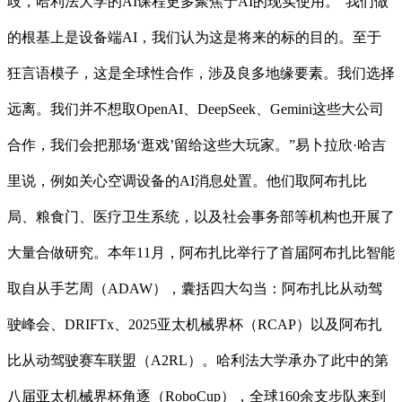
歧，哈利法大学的AI课程更多聚焦于AI的现实使用。“我们做
的根基上是设备端AI，我们认为这是将来的标的目的。至于
狂言语模子，这是全球性合作，涉及良多地缘要素。我们选择
远离。我们并不想取OpenAI、DeepSeek、Gemini这些大公司
合作，我们会把那场‘逛戏’留给这些大玩家。”易卜拉欣·哈吉
里说，例如关心空调设备的AI消息处置。他们取阿布扎比
局、粮食门、医疗卫生系统，以及社会事务部等机构也开展了
大量合做研究。本年11月，阿布扎比举行了首届阿布扎比智能
取自从手艺周（ADAW），囊括四大勾当：阿布扎比从动驾
驶峰会、DRIFTx、2025亚太机械界杯（RCAP）以及阿布扎
比从动驾驶赛车联盟（A2RL）。哈利法大学承办了此中的第
八届亚太机械界杯角逐（RoboCup），全球160余支步队来到