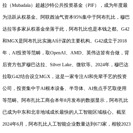
拉（Mubadala）超越沙特公共投资基金（PIF），成为年度最
为活跃从权基金。阿联酋油气资本95%集中于阿布扎比，穆巴
达拉等多家从权基金坐落于此，阿布扎比也是本钱之都。G42
和MGX是阿布扎比实施AI计谋的主要机构。G42成立于2018
年，AI投资等范畴，取OpenAI、AMD、英伟达皆有合做，背
后资方包罗穆巴达拉、Silver Lake、微软等。2024年，穆巴达
拉取G42结合设立MGX，这是一家专注AI和先辈手艺的投资
公司，投资集中于AI根本设备、半导体、AI焦点手艺取使用
等范畴。阿布扎比工商会本年8月发布的数据显示，阿布扎比
已成为中东和北非地域成长最快的人工智能区域核心。截至
2024年6月，阿布扎比人工智能企业数量达到673家，相较2023