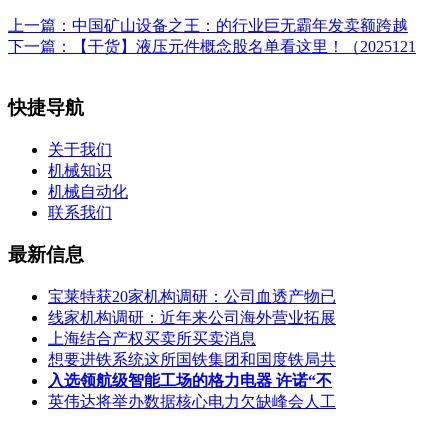
上一篇：
中国矿山设备之王：的行业巨无霸年发卖额跨越
下一篇：
【干货】液压元件概念股名单看这里！（2025121
快捷导航
关于我们
机械知识
机械自动化
联系我们
最新信息
宝莱特获20家机构调研：公司血透产物已
线家机构调研：近年来公司海外营业拓展
上海结合产权买卖所买卖消息
想要进铁系统这所国铁集团和国度铁局共
入选领航级智能工场的格力电器 许诺“不
英伟达将举办数据核心电力欠缺峰会人工