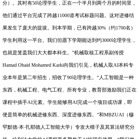
分）。其时有50论理学生，正在一个半月到两个月的时间里，
他们通过平台完成了跨越11000道考试标题问题。这对进修结
果发生了庞大的提拔。到本学期，已有跨越30%（约1700名）
学生利用这一平台。我们但愿下学期能达到约3000论理学生，
也就是笼盖我们大大都本科生。”机械取核工程系副传授
Hamad Obaid Mohamed Karki向我们引见，机械人取AI本科专
业本年是第二年招生，招收了90论理学生。“人工智能是一种
东西，机械工程、电气工程、所有专业，教育部激励我们正在
课程中插手AI元素。学生能够用AI完成一个项目或功课，即
便是简单的机械进修东西、深度进修东西。”和MBZUAI（穆
罕默德·本·扎耶德人工智能大学）专攻大模子及其算法研究分