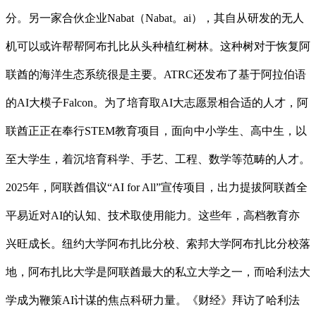
分。另一家合伙企业Nabat（Nabat。ai），其自从研发的无人
机可以或许帮帮阿布扎比从头种植红树林。这种树对于恢复阿
联酋的海洋生态系统很是主要。ATRC还发布了基于阿拉伯语
的AI大模子Falcon。为了培育取AI大志愿景相合适的人才，阿
联酋正正在奉行STEM教育项目，面向中小学生、高中生，以
至大学生，着沉培育科学、手艺、工程、数学等范畴的人才。
2025年，阿联酋倡议“AI for All”宣传项目，出力提拔阿联酋全
平易近对AI的认知、技术取使用能力。这些年，高档教育亦
兴旺成长。纽约大学阿布扎比分校、索邦大学阿布扎比分校落
地，阿布扎比大学是阿联酋最大的私立大学之一，而哈利法大
学成为鞭策AI计谋的焦点科研力量。《财经》拜访了哈利法