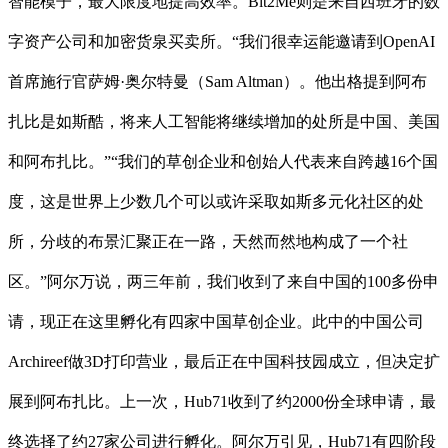
智能模子，最大限度地提高效率。Bit2Me则是来自西班牙的数
字资产公司和加密货泉买卖所。“我们很幸运能邀请到OpenAI
首席施行官萨姆·奥尔特曼（Sam Altman）。他出格提到阿布
扎比是如斯酷，将来人工智能将继续增加的处所是中国、美国
和阿布扎比。”“我们的草创企业和创始人代表来自跨越16个国
度，这是世界上少数几个可以或许采取如斯多元化社区的处
所，分歧的布景汇聚正在一路，天然而然地构成了一个社
区。”阿尔万说，两三年前，我们收到了来自中国的100多份申
请，现正在这里孵化有四家中国草创企业。此中的中国公司
Archireef做3D打印营业，最后正在中国科技园成立，但决定扩
展到阿布扎比。上一次，Hub71收到了约2000份全球申请，最
终选择了约27家公司进行孵化。阿尔万引见，Hub71有四阶段