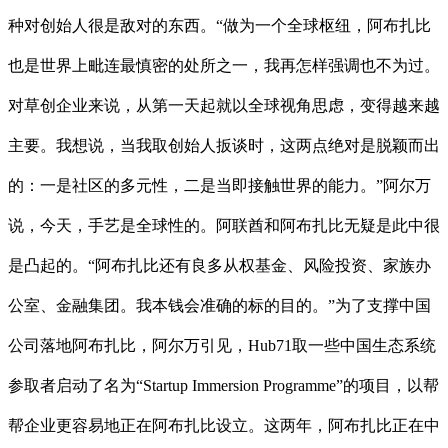
种对创始人很是敌对的东西。“做为一个全球枢纽，阿布扎比
也是世界上毗连最慎密的处所之一，我再怎样强调也不为过。
对草创企业来说，从第一天起就以全球视角思虑，变得越来越
主要。我想说，当我取创始人扳谈时，这两点绝对是脱颖而出
的：一是社区的多元性，二是当即接触世界的能力。”阿尔万
说，今天，手艺是全球性的。阿联酋和阿布扎比无疑是此中很
是凸起的。“阿布扎比还有良多从权基金、风险投资、家族办
公室、金融集团。我本钱会准确的标的目的。”为了支撑中国
公司落地阿布扎比，阿尔万引见，Hub71取一些中国生态系统
参取者启动了名为“Startup Immersion Programme”的项目，以帮
帮企业更容易地正在阿布扎比设立。这两年，阿布扎比正在中