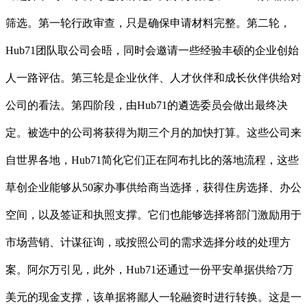
筛选。第一轮行政审查，只是确保申请材料完整。第二轮，
Hub71团队取公司会晤，同时会邀请一些经验丰硕的企业创始
人一路评估。第三轮是企业伙伴、人才伙伴和成长伙伴供给对
公司的看法。第四阶段，由Hub71的遴选委员会做出最终决
定。被选中的公司将获得为期三个月的加快打算。这些公司来
自世界各地，Hub71简化它们正在阿布扎比的落地流程，这些
草创企业能够从50家办事供给商当选择，获得住房选择、办公
空间，以及签证和执照支撑。它们也能够选择将部门激励用于
市场营销、计谋征询，或按照公司的需求选择分歧的处理方
案。阿尔万引见，此外，Hub71还通过一份平安单据供给7万
美元的现金支撑，该单据将鄙人一轮融资时进行转换。这是一