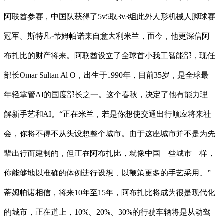
阿联酋参赛，中国队获得了5v5取3v3组此外人形机械人脚球赛
冠军。斯特凡·蒂姆帕诺来自意大利米兰，而今，他更深信阿
布扎比的财产将来。阿联酋设立了全球首小我工智能部，现任
部长Omar Sultan Al O，出生于1990年，目前35岁，是全球最
年轻掌管AI的国度部长之一。这个春秋，决定了他有能力理
解新手艺和AI。“正在米兰，若是你想使交通出行顺应将来社
会，你将不得不从头设想整个城市。由于这座城市并不是为先
辈出行而建制的，但正在阿布扎比，就像中国一些城市一样，
你能够地以准确的体例进行设想，以鞭策更多的手艺采用。”
蒂姆帕诺相信，将来10年至15年，阿布扎比将成为很是现代化
的城市，正在道上，10%、20%、30%的行驶车辆将是从动驾