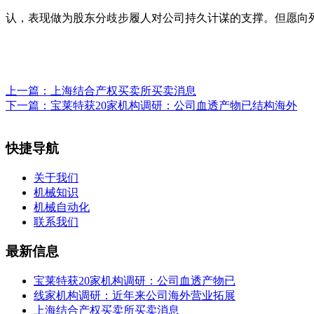
认，表现做为股东分歧步履人对公司持久计谋的支撑。但愿向
上一篇：
上海结合产权买卖所买卖消息
下一篇：
宝莱特获20家机构调研：公司血透产物已结构海外
快捷导航
关于我们
机械知识
机械自动化
联系我们
最新信息
宝莱特获20家机构调研：公司血透产物已
线家机构调研：近年来公司海外营业拓展
上海结合产权买卖所买卖消息