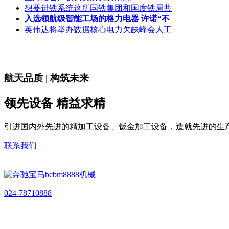
想要进铁系统这所国铁集团和国度铁局共
入选领航级智能工场的格力电器 许诺“不
英伟达将举办数据核心电力欠缺峰会人工
航天品质 | 构筑未来
领先设备 精益求精
引进国内外先进的精加工设备、钣金加工设备，造就先进的生
联系我们
024-78710888