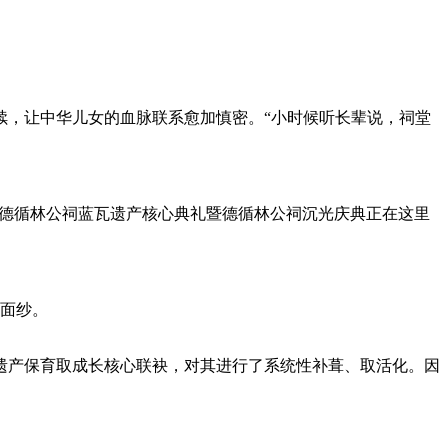
，让中华儿女的血脉联系愈加慎密。“小时候听长辈说，祠堂
—德循林公祠蓝瓦遗产核心典礼暨德循林公祠沉光庆典正在这里
面纱。
产保育取成长核心联袂，对其进行了系统性补葺、取活化。因