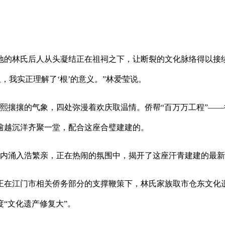
林氏后人从头凝结正在祖祠之下，让断裂的文化脉络得以接续
，我实正理解了‘根’的意义。”林爱莹说。
熙攘攘的气象，四处弥漫着欢庆取温情。侨帮“百万万工程”—
逾越沉洋齐聚一堂，配合这座合璧建建的。
内涌入浩繁亲，正在热闹的氛围中，揭开了这座汗青建建的最新
在江门市相关侨务部分的支撑鞭策下，林氏家族取市仓东文化遗
度“文化遗产修复大”。