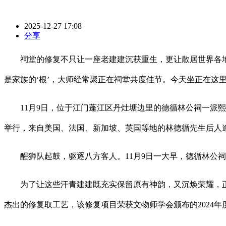
2025-12-27 17:08
分享
祠堂的修复不只让一座老建建沉获重生，更让散居世界各地的
是家族的‘根’，大师经常聚正在祠堂共度佳节。今天坐正在这里
11月9日，位于江门蓬江区丹灶塘边里的德循林公祠一派熙
举行，来自美国、法国、新加坡、英国等地的林德循先生后人
醒狮队起鼓，驱逐八方客人。11月9日一大早，德循林公祠
为了让这些汗青建建既充实保留原有神韵，又沉焕荣耀，正
杰出的修复取工艺，该修复项目荣获文物师学会颁布的2024年