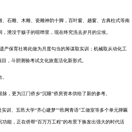
、石雕、木雕、瓷雕神韵十脚，百叶窗、趟窗、古典柱式等南
家祠，湮没于贩子的喧哗里，现在终究洗去岁月的尘埃。
化遗产保育社将此做为月度勾当的筹谋取实训；机械取从动化工
项目，斗胆测验考试文化旅逛活化新形式。
合。
脉，更为江门侨乡“沉睡”侨房资本供给了新的参考。
训、五邑大学“齐心建梦”“邑网青语”工做室等多个单元牌匾
功能，正在侨帮“百万万工程”的布景下焕发出强大的时代活