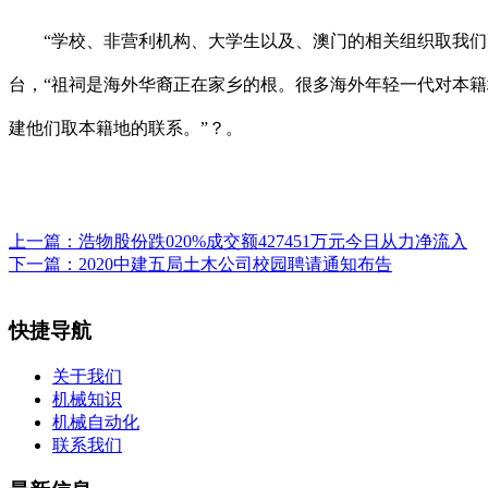
“学校、非营利机构、大学生以及、澳门的相关组织取我们配
台，“祖祠是海外华裔正在家乡的根。很多海外年轻一代对本籍
建他们取本籍地的联系。”？。
上一篇：
浩物股份跌020%成交额427451万元今日从力净流入
下一篇：
2020中建五局土木公司校园聘请通知布告
快捷导航
关于我们
机械知识
机械自动化
联系我们