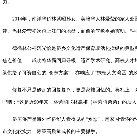
力。
2014年，南洋华侨林紫昭孙女、美籍华人林爱莹的家人处
建。当林爱莹初次踏上江门的地盘，面前的气象令她震动。“祠
德循林公祠沉光恰是侨乡文化遗产保育取活化操纵的典型典
焦点价值——成功将华裔回归寻根、遗产学术研究、高校人才
纵供给了可资自创的“仓东方案”，亦响应了“扶植人文湾区”的
修复不只是砖瓦的回复复兴，更是家族回忆的。典礼上，35
呜咽：“这是近90年来，林紫昭取林嵩祺（林紫昭弟弟）的后
侨房侨产是海外华侨华人看得见的“乡愁”，是家国情怀的“
市文化软实力、鞭策高质量成长的主要抓手。