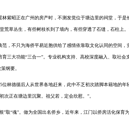
置林紫昭正在广州的房产时，不测发觉位于塘边里的祠堂，于是
堂荒草丛生，有些树枝长到了墙内，有些穿透了石缝，石柱上。”
范，不只为海侨平易近胞供给了感情依靠取文化认同的空间，实
培育三大功能“三合一”。专业机构支持、高校深度融入、取社会
政策纲要。
位林德循后人从世界各地赶来，此中不乏初次踏脚本籍地的年
人初次正在塘边里沉聚。祖父若，定会欣慰。”。
根”取“魂”。做为全国出名侨乡，近年来，江门以侨房活化保育