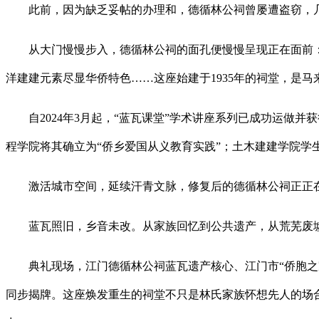
此前，因为缺乏妥帖的办理和，德循林公祠曾屡遭盗窃，几
从大门慢慢步入，德循林公祠的面孔便慢慢呈现正在面前：
洋建建元素尽显华侨特色……这座始建于1935年的祠堂，是
自2024年3月起，“蓝瓦课堂”学术讲座系列已成功运做并
程学院将其确立为“侨乡爱国从义教育实践”；土木建建学院
激活城市空间，延续汗青文脉，修复后的德循林公祠正正在
蓝瓦照旧，乡音未改。从家族回忆到公共遗产，从荒芜废墟到
典礼现场，江门德循林公祠蓝瓦遗产核心、江门市“侨胞之家
同步揭牌。这座焕发重生的祠堂不只是林氏家族怀想先人的场