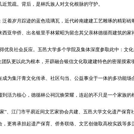
近荒疏。背后，是林氏族人对文化根脉的守护。
泛着岁月踪迹的蓝色琉璃瓦，近代岭南建建工艺雕琢的精彩砖雕
马来西亚华侨、出名银里手林紫昭为留念其父亲林德循而建筑的
获得优良社会反应。五邑大学多个学院及集体深度参取此中：文
学生团队更以此为根本，开辟融合银信文化取建建特色的密屋摸索
成为集汗青文化传承、社区勾当、公益事业于一体的多功能场
活力核心，德循林公祠沉焕荣耀，连起的不只是一个家族的根
”、江门市平易近间文艺家协会共建、五邑大学文化遗产保育社实
合，更将承担起遗产保育、侨务联络、文艺创做取高校实践等多沉