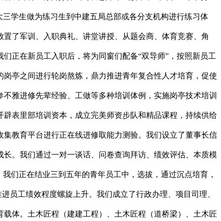
大三学生做为练习生到中建五局总部或各分支机构进行练习体
放置了军训、入职典礼、讲堂讲授、从题会商、体育竞赛、角
们正在新员工入职后，将为同窗们配备“双导师”，按照新员工
的岗亭之间进行轮岗熬炼，鼎力推进青年复合性人才培育，促使
参不雅进修先辈经验、工做等多种培训体例，实施岗亭技术培训
开辟表里部培训资本，成立完美师资步队和精品课程，持续供给
收集教育平台进行正在线进修取能力测验。我们设立了董事长信
成长。我们通过一对一谈话、问卷查询拜访、绩效评估、本质模
。我们正在结业三到五年的青年员工中，选拔，通过沉点培育，
推进员工绩效程度螺旋上升。我们成立了行政办理、项目司理、
育载体。土木匠程（建建工程）、土木匠程（道桥梁）、土木匠