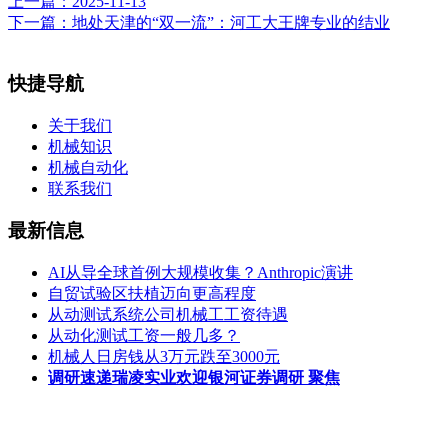
上一篇：
2025-11-13
下一篇：
地处天津的“双一流”：河工大王牌专业的结业
快捷导航
关于我们
机械知识
机械自动化
联系我们
最新信息
AI从导全球首例大规模收集？Anthropic演讲
自贸试验区扶植迈向更高程度
从动测试系统公司机械工工资待遇
从动化测试工资一般几多？
机械人日房钱从3万元跌至3000元
调研速递瑞凌实业欢迎银河证券调研 聚焦