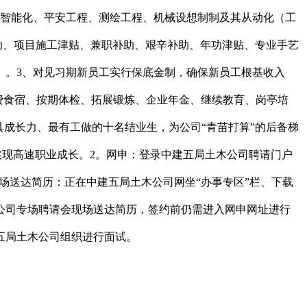
取智能化、平安工程、测绘工程、机械设想制制及其从动化（工
助、项目施工津贴、兼职补助、艰辛补助、年功津贴、专业手艺
）。3、对见习期新员工实行保底金制，确保新员工根基收入
：免费食宿、按期体检、拓展锻炼、企业年金、继续教育、岗亭培
具成长力、最有工做的十名结业生，为公司“青苗打算”的后备梯
实现高速职业成长。2。网申：登录中建五局土木公司聘请门户
场送达简历：正在中建五局土木公司网坐“办事专区”栏、下载
公司专场聘请会现场送达简历，签约前仍需进入网申网址进行
五局土木公司组织进行面试。