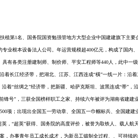
扶植第1名、国务院国资勉强管地方大型企业中国建建旗下主要企
久的专业根本设备法人公司。年运营规模超400亿元，构成了国
有各类注册建制师、制价师、平安工程师等440人，此中一级建制
沿着长江经济带，把湖北、江苏、江西连成“橫”一线一片：沿着
沿着“丝绸之”经济带，把新疆、哈萨克斯坦、波黑连成“帯”，沿
前锋号”，三获全国榜样职工之家、持续六年被评为湖南省建建业
500项；出现出全国五一劳动章、全国五一巾帼标兵、全国建建
陈超英，“超英”获得、国务院的高度评价，被誉为取铁人、载人航
，办事青年员工成长成才，为新员工锻制全过程、、可持续的成长