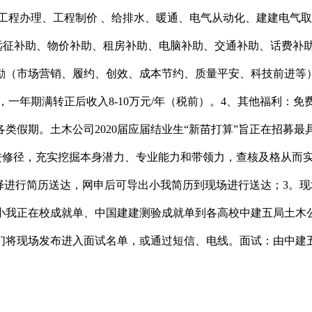
工程办理、工程制价 、给排水、暖通、电气从动化、建建电气
（远征补助、物价补助、租房补助、电脑补助、交通补助、话费补
励（市场营销、履约、创效、成本节约、质量平安、科技前进等
），一年期满转正后收入8-10万元/年（税前）。4、其他福利
类假期。土木公司2020届应届结业生“新苗打算”旨正在招募最
长取进修径，充实挖掘本身潜力、专业能力和带领力，查核及格从而
择进行简历送达，网申后可导出小我简历到现场进行送达；3。现
小我正在校成就单、中国建建测验成就单到各高校中建五局土木
们将现场发布进入面试名单，或通过短信、电线。面试：由中建