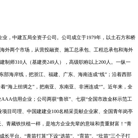
业，中建五局全资子公司。公司成立于1979年，以土石方和桥
内、海外两个市场，从营投融资、施工总承包、工程总承包和海外
师310人（基建类249人），高级职称以上200人。一纵一
东部海岸线，把浙江、福建、广东、海南连成“线”；沿着西部
着“海上丝绸之”，把南亚、东南亚、非洲连成“”。近年来，全
AAA信用企业；公司两获“鲁班”、七获“全国市政金杯示范工
业项目司理、中国建建业100名精采贡献企业家、全国青年岗亭
天、青藏铁扶植一样，是地方企业先辈的意味和贵重财富！“青
平台。“青苗打算”下设“选苗”、“育苗”、“壮苗”三个子打