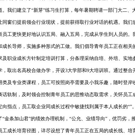
道。我们建立了“新芽”练习生打算，每年暑期聘请一部门大二、
让同窗们提前领会行业现状，提前获得取行业对话的机遇。我们
新员工更快更好地认识五局、融入五局，完成从学生到人员的。我
和成长导师，实施多种形式的工做。我们倡导青年员工正在相关
求及职业成长方针制定培训打算，分条理采纳自培、外培、实地
学，取出名高校合做办学，开设3大学部和9大培训班。通过整合
用类及专业类课程，员工可按照岗亭需要及小我乐趣，随时登岸
谈话轨制，及时领会控制青年员工的思惟动态取需求，关怀员工
定向指点，员工取企业同成长过程中敏捷找到属于本人成长的“”
“金条加山君”的绩效办理机制，“公允、业绩导向”，优罚劣，
员工成长培育径图，详尽设想了青年员工正在五局的成长线、培