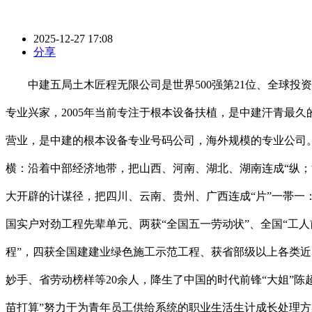
2025-12-27 17:08
分享
中建五局土木匠程无限公司是世界500强第21位、全球投资
专业兴家，2005年当前专注于根本设备扶植，是中建汗青最
营业，是中建的根本设备专业号码公司，海外规模的专业公司。具
横：沿着中部经济地带，把山西、河南、湖北、湖南连成“纵；
大开辟的计谋径，把四川、云南、贵州、广西连成“片”一帯一：
国实户对劲工程先辈单元、两获“全国五一劳动状”、全国“工人
程”，四获全国建建业绿色施工示范工程、获省部级以上各类近
妙手、省劳动榜样等20余人，降生了中国的时代前锋“大姐”
苗打算”努力于为青年员工供给系统的职业生活生计成长处理方案