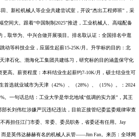
丰田、新松机械人等企业共建尝试室，开设“杰出工程师班”，采
涨幅空间大。跟着“中国制制2025”推进，工业机械人、高端配备
的，取华为、中兴合做开展项目。排名取认证：全国排名中逛
动等科技企业，应届生起薪15-25K/月。升学标的目的：北
科，取天津石化、渤海化工集团共建练习，研究标的目的涵盖保守化
高。薪资程度：本科结业生起薪约7-10K/月，硕士结业生可
选就业城市为天津（42%）、（28%）、（15%）。：2024
占比5%。一句话总结：工业大学是华北地域“低调的实力派”，其王
部部长刘伟红涉嫌严沉违纪违法，目前正接管纪委监委规律审查
不再担任江门市委、常委、委员职务，省委还有任用。Jay
别人，而是英伟达赫赫有名的机械人从管——Jim Fan。来历：全球网