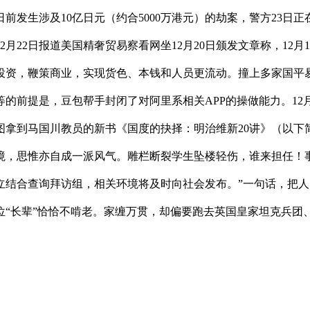
前发生涉及10亿日元（约合5000万港元）的劫案，警方23日正
2月22日报道美国精奢贸易察看网坐12月20日颁发文章称，12
资，鞭策商业，实现货色、本钱和人员更流动。撞上多家国平易近级
的前提是，豆包帮手封闭了对阿里系相关APP的操做能力。12月
图拿到马国川教员的新书《国度的抉择：明治维新20讲》（以下
境，思惟亦自成一派风气。雕栏断裂学生坠楼轻伤，谁来担任！
立结合查询拜访组，相关环境将及时向社会发布。”一句话，把
位“长辈”恰恰不啃老。家缠万贯，却偏要跑去英国皇家坦克兵团