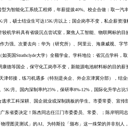
转型为智能化工系统工程师，年薪提拔40%。校企合做：取一汽
2K/月，硕士结业生可达15K/月以上；国企岗亭不变，私企薪资
计较机学科具有省级沉点尝试室，聚焦人工智能、物联网标的目
合作力强。次要去向：华为（研究所）、阿里云、海康威视、字节跳
英国Strathclyde大学）全额学金。学科地位：省沉点学
康德等国企，保守化工岗亭不变，新能源电池材料标的目的薪资更
：天津邻接，练习机遇多（特别是央企、外企京津冀分部），结业生首
0。5K/月。国内深制率约25%，保研率8%-12%，国际化升学
适合逃求工科深耕、国企就业或深制跳板的学生。市委常委、宣传
日，广东省委决定！陈杰同志任江门市委委员、常委、；陈岸明同志
4，首个通过「物理图灵测试」的AI。为特斯拉「颁布」这一殊荣的并非