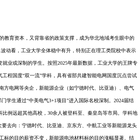
市的教育资本，又背靠省的政策支撑，成为华北地域考生眼中的
从排名波动看，工业大学全体稳中有升，特别正在理工类院校中表示
就业或深制的学生。按照2025年最新数据，工业大学的王牌专
工程国度“双一流”学科，具有省部共建智能电网国度沉点尝试
网、南方电网等央企，新能源企业（如宁德时代、比亚迪）、电气
生通过“中美电气3+1项目”进入国际名校深制。2024届结
科比例远超其他高校，30余人被登科至、秦皇岛等市局。学科地
次要去向：宁德时代、比亚迪、京东方、中航工业等新能源龙头
守化工标的目的薪资不变，新能源电池材料标的目的涨幅显著。结