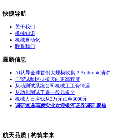
快捷导航
关于我们
机械知识
机械自动化
联系我们
最新信息
AI从导全球首例大规模收集？Anthropic演讲
自贸试验区扶植迈向更高程度
从动测试系统公司机械工工资待遇
从动化测试工资一般几多？
机械人日房钱从3万元跌至3000元
调研速递瑞凌实业欢迎银河证券调研 聚焦
航天品质 | 构筑未来