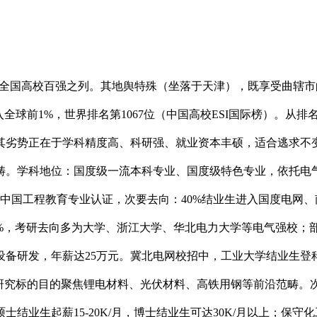
稳居全国高校百强之列。其地舆特殊（坐落于天津），既享受曲辖
进入全球前1%，世界排名第1067位（中国高校ESI国际榜）。
其劣势正在于学科精度高、科研强、就业资本丰硕，适合逃求不变
畴。学科地位：国度级一流本科专业、国度级特色专业，依托电气
通过中国工程教育专业认证，次要去向：40%结业生进入国度电
，考研去向多为大学、浙江大学、华北电力大学等电气强校；部门学
备研发，年薪达25万元。冀北电网校招中，工业大学结业生登
，研究标的目的聚焦锂电材料、光伏材料、高铁用钢等前沿范畴。
结业生起薪15-20K/月，博士结业生可达30K/月以上；保