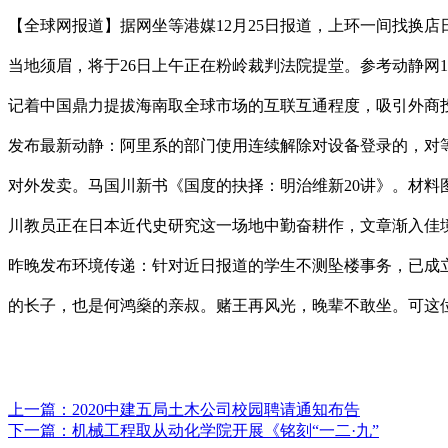
【全球网报道】据网坐等港媒12月25日报道，上环一间找换店日
当地须眉，将于26日上午正在粉岭裁判法院提堂。参考动静网1
记着中国鼎力提拔海南取全球市场的互联互通程度，吸引外商投
发布最新动静：阿里系的部门使用连续解除对设备登录的，对等
对外发卖。马国川新书《国度的抉择：明治维新20讲》。材料
川教员正在日本近代史研究这一场地中勤奋耕作，文章渐入佳
昨晚发布环境传递：针对近日报道的学生不测坠楼事务，已成
的长子，也是何鸿燊的亲叔。赌王再风光，晚辈不敢坐。可这
上一篇：
2020中建五局土木公司校园聘请通知布告
下一篇：
机械工程取从动化学院开展《铭刻“一二·九”