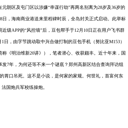
在元朗区及屯门区以涉嫌“串谋行劫”再两名别离为28岁及36岁的
月18日，海南商业港送来里程碑时辰，全岛封关正式启动。此举标
APP的“风控墙”后，豆包帮手于12月10日正在用户飞书群
1日，由字节跳动取中兴合做打制的豆包手机（努比亚M153）
简称《明治维新20讲》），笔者潜心、收获颇丰。近十年来，国
事发7年，为何还等不来一个谜底？郑州高新区结合查询拜访组
人的胃口吊死。这不是小说，是何家的家规。何世礼，首富何东
、法国炮兵军校练操炮。