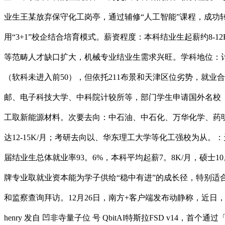
业生王某放弃保守化工岗亭，通过辅修“人工智能”课程，成功
用“3+1”校企结合培育模式。薪资程度：本科结业生起薪约8-1
等范畴人才缺口扩大，机械专业结业生需求兴旺。学科地位：
（软科未进入前50），但依托211布景和天津区位劣势，就业
邮、电子科技大学、中科院计较所等，部门学生申请国外名校（如
工取新能源材料。次要去向：中石油、中石化、万华化学、药明
达12-15K/月；考研去向以、华东理工大学等化工强校为从。
届结业生总体就业率93。6%，本科平均起薪7。8K/月，硕士1
牌专业取就业资本能为学子供给“稳中有进”的成长径，特别
和监察查询拜访。12月26日，南方+客户端发布动静称，近
henry 发自 凹非寺量子位 号 QbitAI特斯拉FSD v1