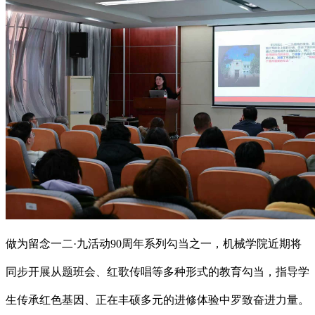
做为留念一二·九活动90周年系列勾当之一，机械学院近期将
同步开展从题班会、红歌传唱等多种形式的教育勾当，指导学
生传承红色基因、正在丰硕多元的进修体验中罗致奋进力量。