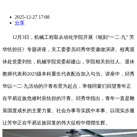
2025-12-27 17:08
分享
12月3日，机械工程取从动化学院开展《铭刻“一二·九” 芳
华怯担任》专题讲座，关工委委员邱秀华受邀做演讲。校离退
休处党委刘怯，机械学院党委郝建山，学院相关担任人、退休
教师代表和2025级本科重生代表配合加入勾当。讲座中，邱秀
华以一二·九活动的汗青布景为起点，率领同窗们回望青年正
在平易近族危难时辰怯担的汗青。邱秀华指出，青年一直是鞭
策国度成长的主要力量。社会办事等实践中本事、以现实步履
让芳华正在平易近族回复的伟大征程中熠熠生辉。