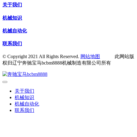
关于我们
机械知识
机械自动化
联系我们
© Copyright 2021 All Rights Reserved.
网站地图
此网站版
权归辽宁奔驰宝马bcbm8888机械制造有限公司所有
关于我们
机械知识
机械自动化
联系我们