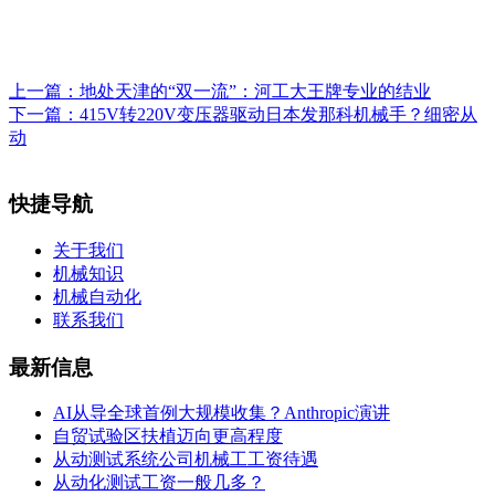
上一篇：
地处天津的“双一流”：河工大王牌专业的结业
下一篇：
415V转220V变压器驱动日本发那科机械手？细密从
动
快捷导航
关于我们
机械知识
机械自动化
联系我们
最新信息
AI从导全球首例大规模收集？Anthropic演讲
自贸试验区扶植迈向更高程度
从动测试系统公司机械工工资待遇
从动化测试工资一般几多？