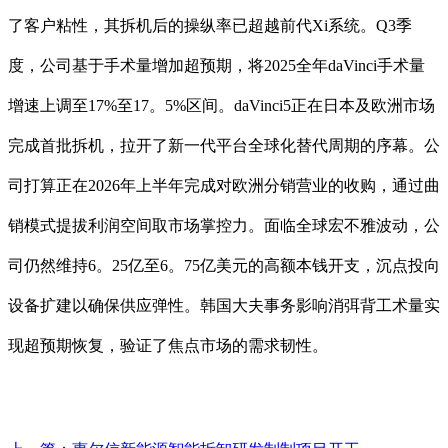
了客户粘性，其拆机后的操纵率已超越前代Xi系统。Q3季
度，公司基于手术量增加超预期，将2025全年daVinci手术量
增速上调至17%至17。5%区间。daVinci5正在日本及欧洲市场
完成首批拆机，拉开了新一代平台全球化替代周期的序幕。公
司打算正在2026年上半年完成对欧洲分销营业的收购，通过曲
销模式提拔利润空间取市场掌控力。面临全球宏不雅波动，公
司仍然维持6。25亿至6。75亿美元的高额本钱开支，沉点投向
设备扩建以确保供应弹性。韩国大夫事务影响消弭背工术量实
现超预期恢复，验证了焦点市场的需求韧性。