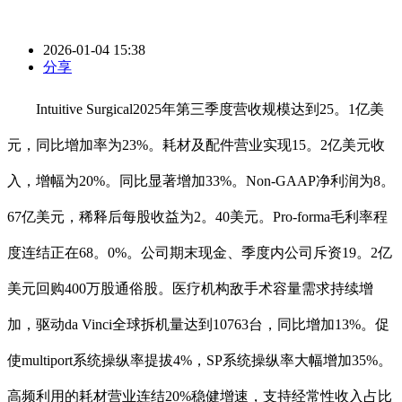
2026-01-04 15:38
分享
Intuitive Surgical2025年第三季度营收规模达到25。1亿美
元，同比增加率为23%。耗材及配件营业实现15。2亿美元收
入，增幅为20%。同比显著增加33%。Non-GAAP净利润为8。
67亿美元，稀释后每股收益为2。40美元。Pro-forma毛利率程
度连结正在68。0%。公司期末现金、季度内公司斥资19。2亿
美元回购400万股通俗股。医疗机构敌手术容量需求持续增
加，驱动da Vinci全球拆机量达到10763台，同比增加13%。促
使multiport系统操纵率提拔4%，SP系统操纵率大幅增加35%。
高频利用的耗材营业连结20%稳健增速，支持经常性收入占比