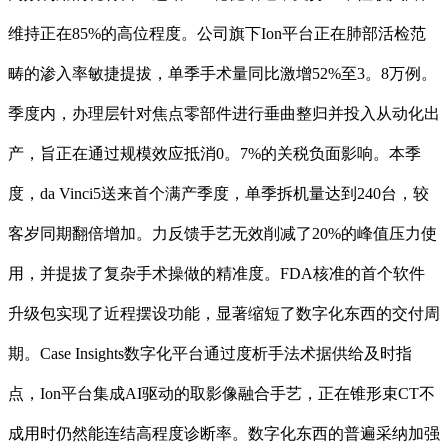
维持正在85%的高位程度。公司旗下Ion平台正在肺部活检范
畴的渗入率敏捷提拔，单季手术量同比激增52%至3。8万例。
季度内，办理层针对焦点零部件进行垂曲整归并投入从动化出
产，旨正在通过规模效应抵消0。7%的关税负面影响。本季
度，da Vinci5送来首个满产季度，单季拆机量达到240台，较
客岁同期翻倍增加。力反馈手艺无效削减了20%的峰值压力使
用，并提拔了复杂手术操做的精准度。FDA核准的首个软件
升级包实现了近程摆设功能，显著缩短了数字化东西的交付周
期。Case Insights数字化平台通过度析手法术据供给及时指
点，Ion平台集成AI驱动的取影像融合手艺，正在锥形束CT不
成用时仍然能连结高程度诊断率。数字化东西的普遍采纳加强