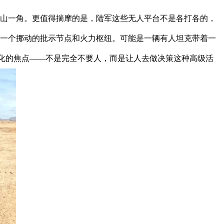
山一角。更值得揣摩的是，陆军这些无人平台不是各打各的，
是一个挪动的批示节点和火力枢纽。可能是一辆有人坦克带着一
能化的焦点——不是完全不要人，而是让人去做决策这种高级活