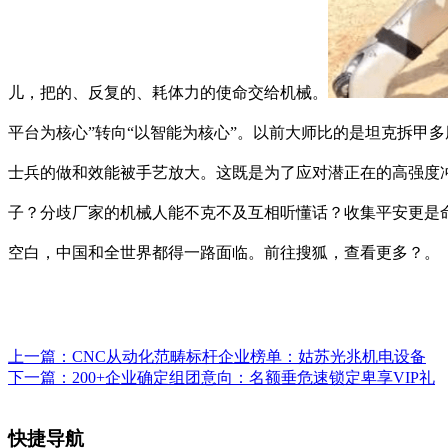
儿，把的、反复的、耗体力的使命交给机械。
平台为核心”转向“以智能为核心”。以前大师比的是坦克拆甲
士兵的做和效能被手艺放大。这既是为了应对潜正在的高强度
子？分歧厂家的机械人能不克不及互相听懂话？收集平安更是
空白，中国和全世界都得一路面临。前往搜狐，查看更多？。
上一篇：
CNC从动化范畴标杆企业榜单：姑苏光兆机电设备
下一篇：
200+企业确定组团意向：名额垂危速锁定卑享VIP礼
快捷导航