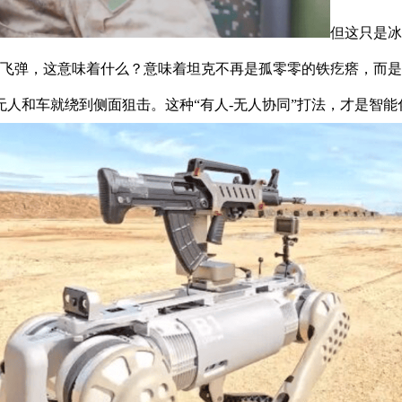
但这只是冰
巡飞弹，这意味着什么？意味着坦克不再是孤零零的铁疙瘩，而
人和车就绕到侧面狙击。这种“有人-无人协同”打法，才是智