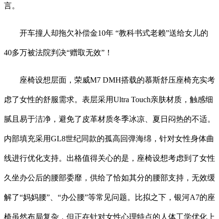
言。
开车撞人却拖欠补偿金10年 “教科书式老赖”送给女儿的
40多万被法院判决“赠取无效”！
座椅设想层面，荣威M7 DMH搭载的慕斯舒压座椅充实考
虑了女性的舒服需求。表层采用Ultra Touch亲肤材质，触感细
腻且易于洁净，避免了皮革材质冬季冰凉、夏日闷热的不适。
内部填充采用GL8世纪同款的孤高回弹海绵，针对女性身体曲
线进行优化支持。出格值得关心的是，座椅设想考虑到了女性
久坐办公后的腰部委靡，供给了恰如其分的腰部支持，无效缓
解了“妈妈腰”、“办公腰”等常见问题。比拟之下，银河A7的座
椅虽然布局复杂，但正在针对女性心理特点的人体工学优化上