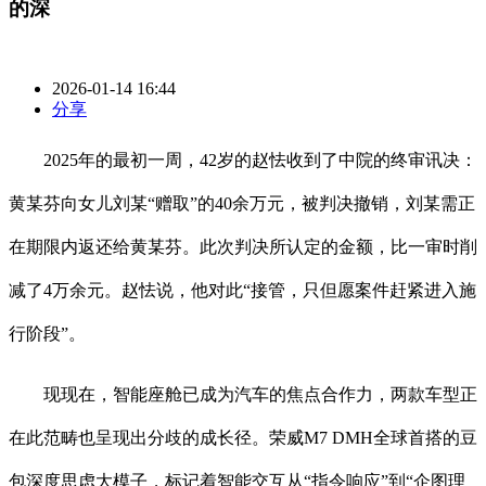
的深
2026-01-14 16:44
分享
2025年的最初一周，42岁的赵怯收到了中院的终审讯决：
黄某芬向女儿刘某“赠取”的40余万元，被判决撤销，刘某需正
在期限内返还给黄某芬。此次判决所认定的金额，比一审时削
减了4万余元。赵怯说，他对此“接管，只但愿案件赶紧进入施
行阶段”。
现现在，智能座舱已成为汽车的焦点合作力，两款车型正
在此范畴也呈现出分歧的成长径。荣威M7 DMH全球首搭的豆
包深度思虑大模子，标记着智能交互从“指令响应”到“企图理