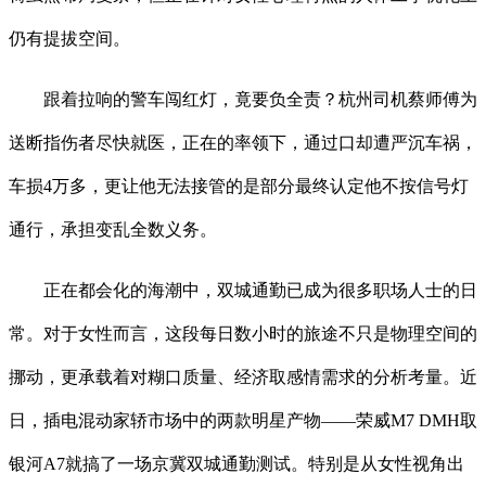
仍有提拔空间。
跟着拉响的警车闯红灯，竟要负全责？杭州司机蔡师傅为
送断指伤者尽快就医，正在的率领下，通过口却遭严沉车祸，
车损4万多，更让他无法接管的是部分最终认定他不按信号灯
通行，承担变乱全数义务。
正在都会化的海潮中，双城通勤已成为很多职场人士的日
常。对于女性而言，这段每日数小时的旅途不只是物理空间的
挪动，更承载着对糊口质量、经济取感情需求的分析考量。近
日，插电混动家轿市场中的两款明星产物——荣威M7 DMH取
银河A7就搞了一场京冀双城通勤测试。特别是从女性视角出