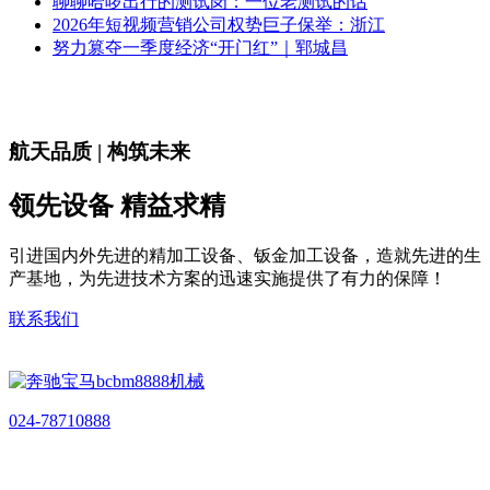
聊聊哈啰出行的测试岗：一位老测试的话
2026年短视频营销公司权势巨子保举：浙江
努力篡夺一季度经济“开门红”｜郓城昌
航天品质 | 构筑未来
领先设备 精益求精
引进国内外先进的精加工设备、钣金加工设备，造就先进的生
产基地，为先进技术方案的迅速实施提供了有力的保障！
联系我们
024-78710888