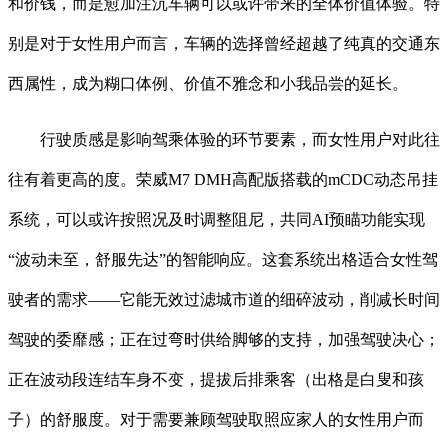
和价钱，而是愈加注沉车辆可以或许带来的全体价值体验。特
别是对于女性用户而言，车辆的选择曾经超越了纯真的交通东
西属性，成为糊口体例、价值不雅念和小我品尝的延长。
行驶质感是影响驾乘体验的环节要素，而女性用户对此往
往有着更高的度。荣威M7 DMH高配版搭载的mCDC动态吊挂
系统，可以或许按照况及时调整阻尼，共同AI预瞄功能实现
“波动未至，舒服先达”的智能响应。这套系统出格适合女性驾
驶者的需求——它能无效过滤城市道的细碎波动，削减长时间
驾驶的委靡感；正在过弯时供给脚够的支持，加强驾驶决心；
正在波动段连结车身不变，提拔后排乘客（出格是白叟和孩
子）的舒服度。对于需要兼顾驾驶取照应家人的女性用户而