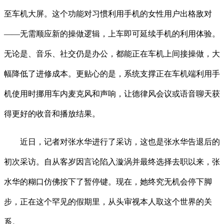
至车机大屏。这个功能对习惯利用手机的女性用户出格敌对
——无需顺应新的操做逻辑，上车即可延续手机的利用体验。
无论是、音乐、社交仍是办公，都能正在车机上间接操做，大
幅降低了进修成本。更贴心的是，系统支撑正在车机端利用手
机使用时挪用车内麦克风和声响，让德律风会议或语音聊天获
得更好的收音和播放结果。
近日，记者对张水华进行了采访，这也是张水华告退后的
初次采访。自从客岁因言论陷入漩涡并最终选择去职以来，张
水华的糊口仿佛按下了暂停键。现在，她终究无机会停下脚
步，正在这个罕见的假期里，从头审视本人取这个世界的关
系。