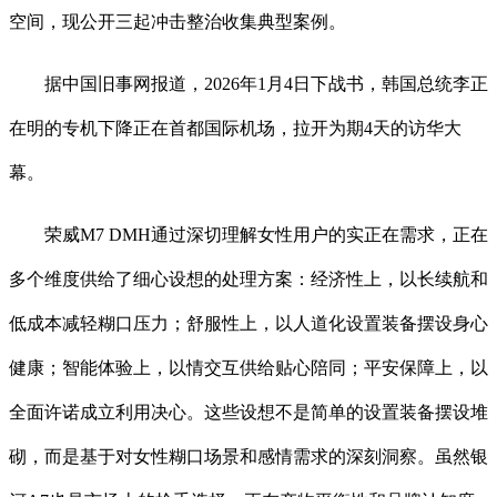
空间，现公开三起冲击整治收集典型案例。
据中国旧事网报道，2026年1月4日下战书，韩国总统李正
在明的专机下降正在首都国际机场，拉开为期4天的访华大
幕。
荣威M7 DMH通过深切理解女性用户的实正在需求，正在
多个维度供给了细心设想的处理方案：经济性上，以长续航和
低成本减轻糊口压力；舒服性上，以人道化设置装备摆设身心
健康；智能体验上，以情交互供给贴心陪同；平安保障上，以
全面许诺成立利用决心。这些设想不是简单的设置装备摆设堆
砌，而是基于对女性糊口场景和感情需求的深刻洞察。虽然银